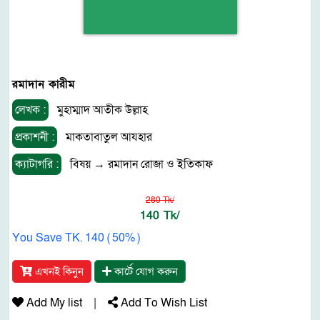
রমাদান কারীম
লেখক :
মুহাম্মাদ আতীক উল্লাহ
প্রকাশনী :
মাকতাবাতুল আযহার
ক্যাটাগরি :
বিষয়
→
রমাদান রোজা ও ইতিকাফ
280 Tk/
140 Tk/
You Save TK. 140 ( 50% )
এখনই কিনুন
কার্টে যোগ করুন
Add My list
|
Add To Wish List