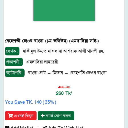
বেহেশতী জেওর বাংলা (১ম ভলিউম) (এমদাদিয়া লাই.)
লেখক :
হাকীমুল উম্মত মাওলানা আশরাফ আলী থানভী রহ.
প্রকাশনী :
এমদাদিয়া লাইব্রেরী
ক্যাটাগরি :
বাংলা নোট
→
মিজান
→
বেহেশতি জেওর বাংলা
400 Tk/
260 Tk/
You Save TK. 140 ( 35% )
এখনই কিনুন
কার্টে যোগ করুন