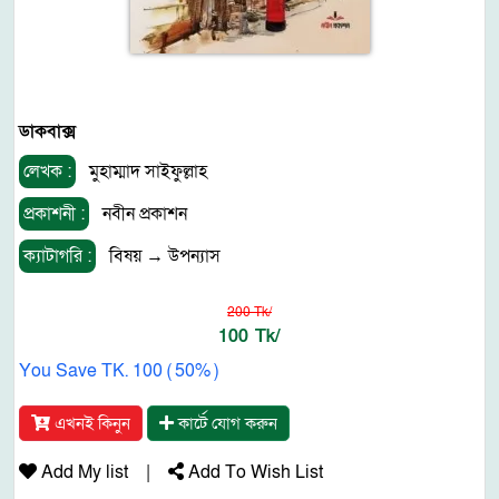
ডাকবাক্স
লেখক :
মুহাম্মাদ সাইফুল্লাহ
প্রকাশনী :
নবীন প্রকাশন
ক্যাটাগরি :
বিষয়
→
উপন্যাস
200 Tk/
100 Tk/
You Save TK. 100 ( 50% )
এখনই কিনুন
কার্টে যোগ করুন
Add My list
|
Add To Wish List