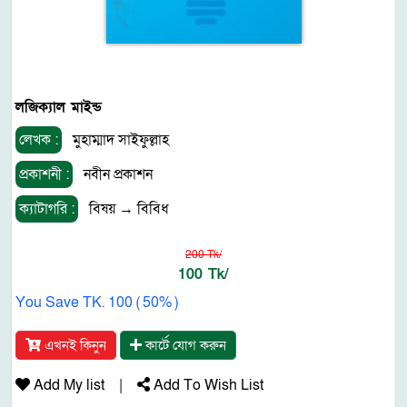
লজিক্যাল মাইন্ড
লেখক :
মুহাম্মাদ সাইফুল্লাহ
প্রকাশনী :
নবীন প্রকাশন
ক্যাটাগরি :
বিষয়
→
বিবিধ
200 Tk/
100 Tk/
You Save TK. 100 ( 50% )
এখনই কিনুন
কার্টে যোগ করুন
Add My list
|
Add To Wish List