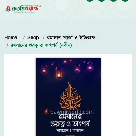
Home
Shop
রমাদান রোজা ও ইতিকাফ
রমযানের গুরত্ব ও তাৎপর্য (নবীন)