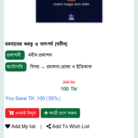
রমযানের গুরত্ব ও তাৎপর্য (নবীন)
প্রকাশনী :
নবীন প্রকাশন
ক্যাটাগরি :
বিষয়
→
রমাদান রোজা ও ইতিকাফ
200 Tk/
100 Tk/
You Save TK. 100 ( 50% )
এখনই কিনুন
কার্টে যোগ করুন
Add My list
|
Add To Wish List