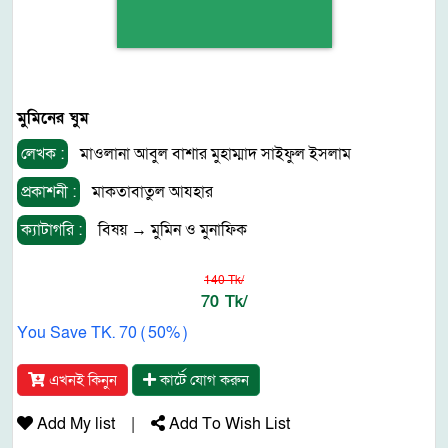
মুমিনের ঘুম
লেখক :
মাওলানা আবুল বাশার মুহাম্মাদ সাইফুল ইসলাম
প্রকাশনী :
মাকতাবাতুল আযহার
ক্যাটাগরি :
বিষয়
→
মুমিন ও মুনাফিক
140 Tk/
70 Tk/
You Save TK. 70 ( 50% )
এখনই কিনুন
কার্টে যোগ করুন
Add My list
|
Add To Wish List