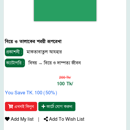
বিয়ে ও তালাকের শরয়ী রূপরেখা
প্রকাশনী :
মাকতাবাতুল আযহার
ক্যাটাগরি :
বিষয়
→
বিয়ে ও দাম্পত্য জীবন
200 Tk/
100 Tk/
You Save TK. 100 ( 50% )
এখনই কিনুন
কার্টে যোগ করুন
Add My list
|
Add To Wish List