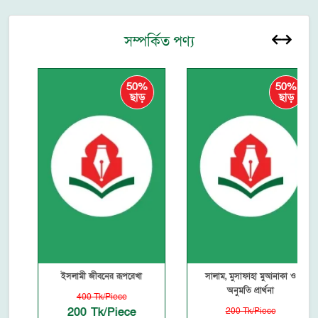
সম্পর্কিত পণ্য
50%
50%
ছাড়
ছাড়
ইসলামী জীবনের রূপরেখা
সালাম, মুসাফাহা মুআনাকা ও
অনুমতি প্রার্থনা
400 Tk/Piece
200 Tk/Piece
200 Tk/Piece