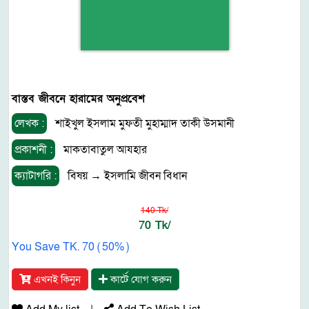
বাস্তব জীবনে হারামের অনুপ্রবেশ
লেখক :
শাইখুল ইসলাম মুফতী মুহাম্মাদ তাকী উসমানী
প্রকাশনী :
মাকতাবাতুল আযহার
ক্যাটাগরি :
বিষয়
→
ইসলামি জীবন বিধান
140 Tk/
70 Tk/
You Save TK. 70 ( 50% )
এখনই কিনুন
কার্টে যোগ করুন