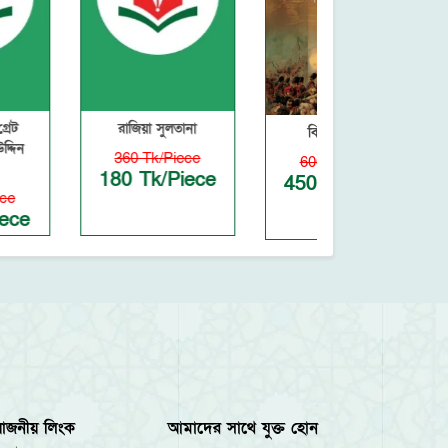
রাজিয়া সুলতানা
বিদ্রোহী বেগম
হামজার
360 Tk/Piece
600 Tk/Piece
350 Tk
180 Tk/Piece
450 Tk/Piece
263 Tk
য়োজনীয় লিংক
আমাদের সাথে যুক্ত হোন