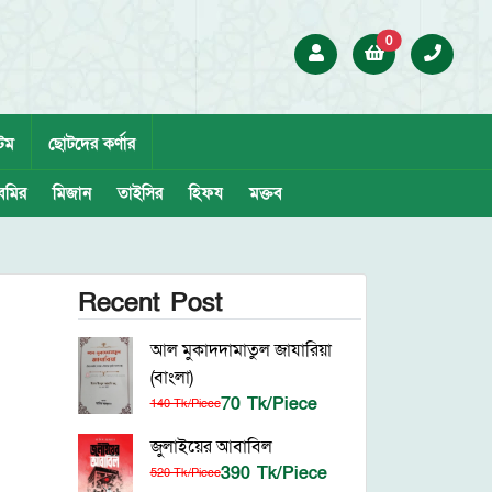
0
েম
ছোটদের কর্ণার
েমির
মিজান
তাইসির
হিফয
মক্তব
Recent Post
আল মুকাদদামাতুল জাযারিয়া
(বাংলা)
70 Tk/Piece
140 Tk/Piece
জুলাইয়ের আবাবিল
390 Tk/Piece
520 Tk/Piece