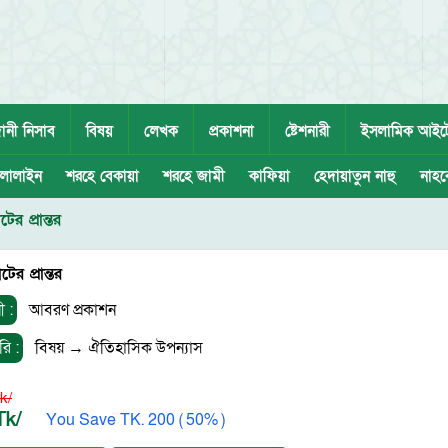
ানী নিসাব
বিষয়
লেখক
প্রকাশনা
ষ্টেশনারী
ইসলামিক আইট
লালাইন
শরহে বেকায়া
শরহে জামী
কাফিয়া
হেদায়াতুন নাহু
নাহব
ের প্রান্তর
ের প্রান্তর
ী :
আবরণ প্রকাশন
রি :
বিষয়
→
ঐতিহাসিক উপন্যাস
k/
Tk/
You Save TK. 200 ( 50% )