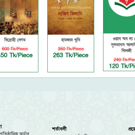
ওয়ান অব দ্য গ্রেট
হামজার খুনি
সুলতানস আলাউদ্দিন
e
350 Tk/Piece
খিলজী
ece
263 Tk/Piece
240 Tk/Piece
120 Tk/Piece
া
শর্তাবলী
প্র
রাতিষ্ঠানিক অর্ডার