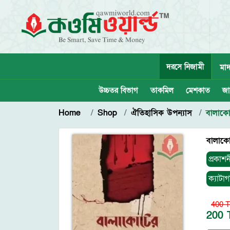
দরসে নিজামী
মাদ
উচ্চতর বিভাগ
তাকমিল
মেশকাত
জা
Home
Shop
ঐতিহাসিক উপন্যাস
বালাকোট
বালাকোট
প্রকাশন
ক্যাটাগ
400 T
200 