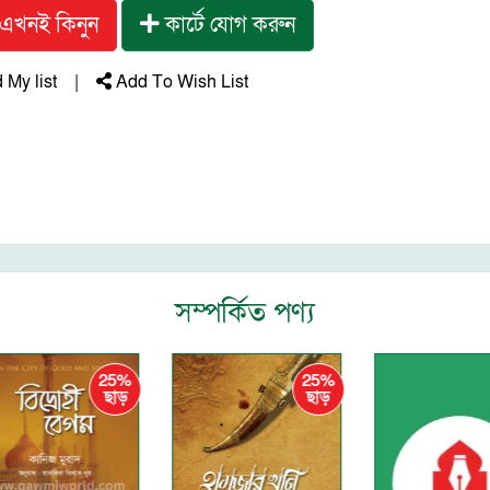
এখনই কিনুন
কার্টে যোগ করুন
My list
|
Add To Wish List
সম্পর্কিত পণ্য
50%
25%
25%
ছাড়
ছাড়
ছাড়