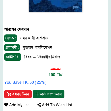
আরশের মেহমান
লেখক :
ওমর আলী আশরাফ
প্রকাশনী :
মুহাম্মদ পাবলিকেশন
ক্যাটাগরি :
বিষয়
→
প্রিয়নবীর মিরাজ
200 Tk/
150 Tk/
You Save TK. 50 ( 25% )
এখনই কিনুন
কার্টে যোগ করুন
Add My list
|
Add To Wish List