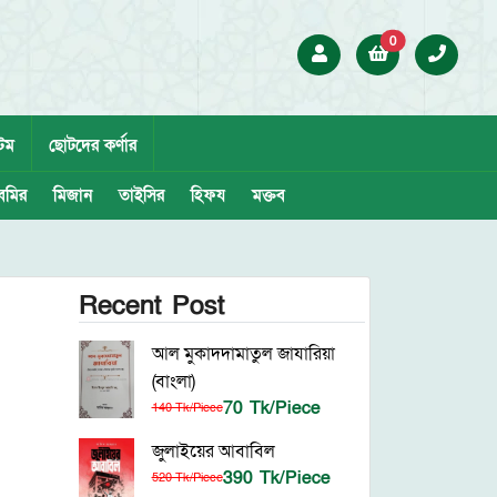
0
েম
ছোটদের কর্ণার
েমির
মিজান
তাইসির
হিফয
মক্তব
Recent Post
আল মুকাদদামাতুল জাযারিয়া
(বাংলা)
70 Tk/Piece
140 Tk/Piece
জুলাইয়ের আবাবিল
390 Tk/Piece
520 Tk/Piece