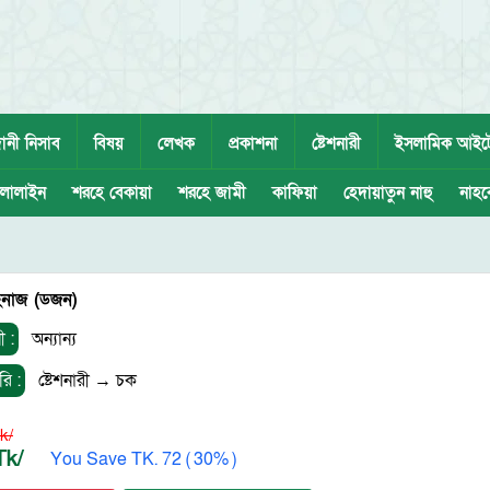
ানী নিসাব
বিষয়
লেখক
প্রকাশনা
ষ্টেশনারী
ইসলামিক আইট
লালাইন
শরহে বেকায়া
শরহে জামী
কাফিয়া
হেদায়াতুন নাহু
নাহব
নাজ (ডজন)
ী :
অন্যান্য
রি :
ষ্টেশনারী
→
চক
k/
Tk/
You Save TK. 72 ( 30% )