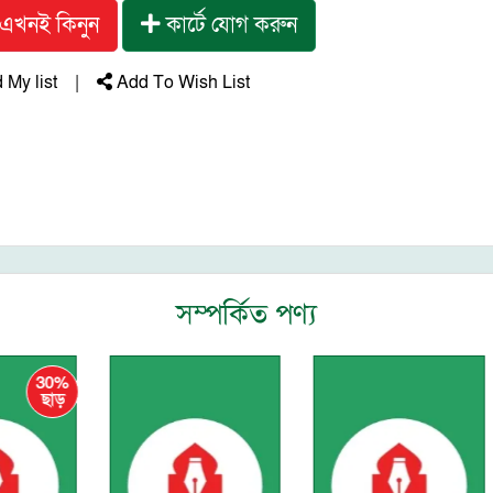
এখনই কিনুন
কার্টে যোগ করুন
My list
|
Add To Wish List
সম্পর্কিত পণ্য
30%
ছাড়