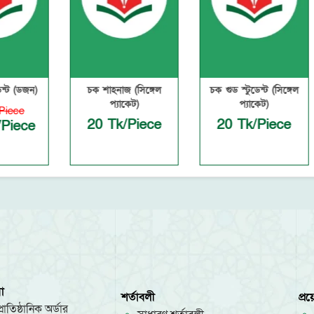
জন)
চক শাহনাজ (সিঙ্গেল
চক গুড স্টুডেন্ট (সিঙ্গেল
প্যাকেট)
প্যাকেট)
20 Tk/Piece
20 Tk/Piece
ce
া
শর্তাবলী
প্র
রাতিষ্ঠানিক অর্ডার