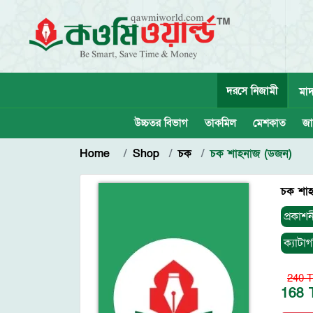
দরসে নিজামী
মাদ
উচ্চতর বিভাগ
তাকমিল
মেশকাত
জা
Home
Shop
চক
চক শাহনাজ (ডজন)
চক শাহ
প্রকাশন
ক্যাটাগ
240 T
168 