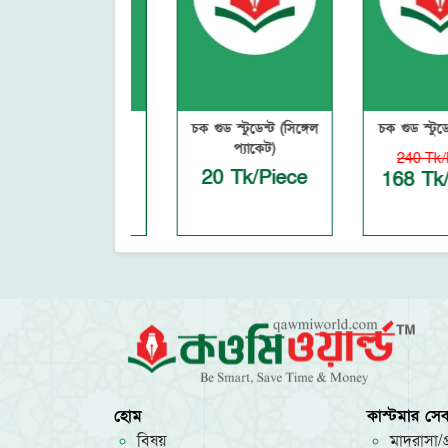
শাহনাজ (সিঙ্গেল
চক গুড স্টুডেন্ট (সিঙ্গেল
চক গুড স্টুডেন্ট (ড
প্যাকেট)
প্যাকেট)
240 Tk/Piece
 Tk/Piece
20 Tk/Piece
168 Tk/Pie
হোম
কাস্টমার সেব
বিষয়
মাদরাসা/প্