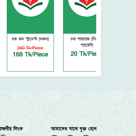
চক গুড স্টুডেন্ট (ডজন)
চক শাহনাজ (সিঙ্গেল
চক গুড স্টুডেন্
প্যাকেট)
প্যাকেট
240 Tk/Piece
20 Tk/Piece
20 Tk/P
168 Tk/Piece
য়োজনীয় লিংক
আমাদের সাথে যুক্ত হোন