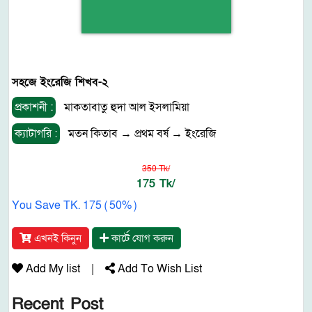
সহজে ইংরেজি শিখব-২
প্রকাশনী :
মাকতাবাতু হুদা আল ইসলামিয়া
ক্যাটাগরি :
মতন কিতাব
→
প্রথম বর্ষ
→
ইংরেজি
350 Tk/
175 Tk/
You Save TK. 175 ( 50% )
এখনই কিনুন
কার্টে যোগ করুন
Add My list
|
Add To Wish List
Recent Post