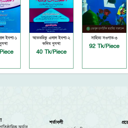
া-১
আততরিকু এলাল ইনশা-২
সাহিত্য সওগাত-৩
কদিম নুসখা
92 Tk/Piece
e
40 Tk/Piece
া
শর্তাবলী
প্র
রাতিষ্ঠানিক অর্ডার