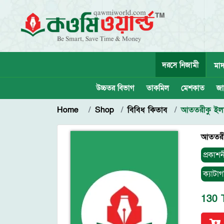
দরসে নিজামী
মাদ
উচ্চতর বিভাগ
তাকমিল
মেশকাত
জা
Home
Shop
বিবিধ কিতাব
আততরীকু ইলা
আততরীক
প্রকাশন
ক্যাটাগ
130 