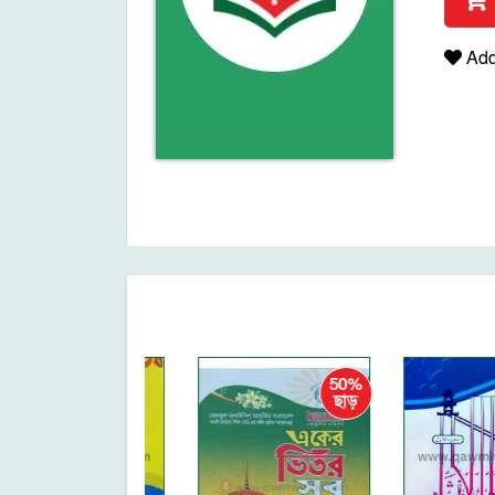
Add 
50%
ছাড়