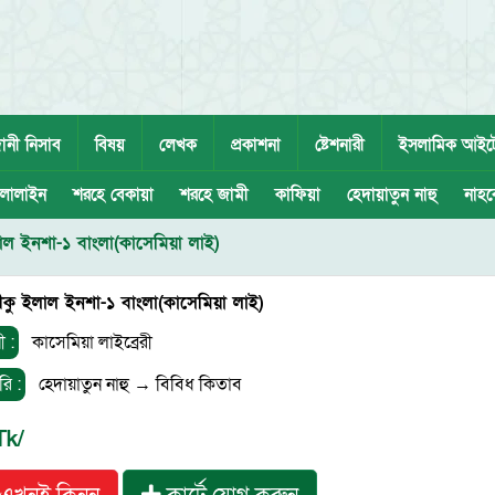
ানী নিসাব
বিষয়
লেখক
প্রকাশনা
ষ্টেশনারী
ইসলামিক আইট
লালাইন
শরহে বেকায়া
শরহে জামী
কাফিয়া
হেদায়াতুন নাহু
নাহব
ল ইনশা-১ বাংলা(কাসেমিয়া লাই)
ু ইলাল ইনশা-১ বাংলা(কাসেমিয়া লাই)
ী :
কাসেমিয়া লাইব্রেরী
রি :
হেদায়াতুন নাহু
→
বিবিধ কিতাব
Tk/