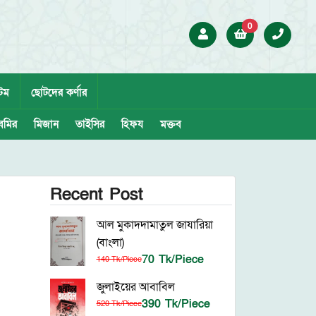
0
েম
ছোটদের কর্ণার
েমির
মিজান
তাইসির
হিফয
মক্তব
Recent Post
আল মুকাদদামাতুল জাযারিয়া
(বাংলা)
70 Tk/Piece
140 Tk/Piece
জুলাইয়ের আবাবিল
390 Tk/Piece
520 Tk/Piece