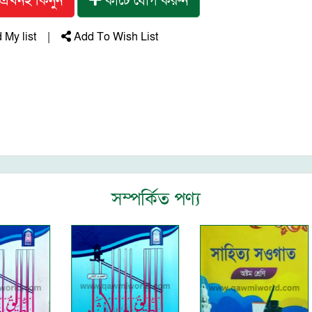
এখনই কিনুন
কার্টে যোগ করুন
My list
|
Add To Wish List
সম্পর্কিত পণ্য