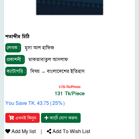
শতাব্দীর চিঠি
লেখক :
মুসা আল হাফিজ
প্রকাশনী :
মাকতাবাতুল আসলাফ
ক্যাটাগরি :
বিষয়
→
বাংলাদেশের ইতিহাস
175 Tk/Piece
131 Tk/Piece
You Save TK. 43.75 ( 25% )
এখনই কিনুন
কার্টে যোগ করুন
Add My list
|
Add To Wish List