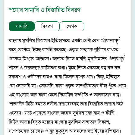
পণ্যের সামারি ও বিস্তারিত বিবরণ
সামারি
বিবরণ
লেখক
বাংলায় মুসলিম বিজয়ের ইতিহাসকে একটা শ্রেণী বেশ ধোঁয়াশাপূর্ণ
করে রেখেছে, ইচ্ছে করেই করেছে। প্রকৃত সত্যকে লুকিয়ে রাখতে
চেয়েছে মিথ্যার আড়ালে। জানতে দিতে চায়নি, মুসলিমদের ঔদার্যপূর্ণ
শাসন ও জনকল্যাণকামিতার কথা। মুছে দিতে চেয়েছে বহু বড় বড়
দরবেশ ও ওলীদের নামও, যারা ছিলেন যুগের প্রাণ। কিন্তু, ইতিহাস
তো ভোলেনি তা। ভোলেনি, কারা প্রকৃত সাম্প্রয়িকতার বীজ পুঁতে গেছে
এই বাংলায়, আর কারা মেলে দিয়েছিল সম্প্রীতি ও ভালবাসার বাহু।
‘শতাব্দীর চিঠি’ বইতে দলীল-দস্তাবেজসহ তার বিস্তারিত দাস্তান উঠে
এসেছে। উঠে এসেছে বাংলার অনেক সূর্যসন্তানের নাম ও কীর্তি।
চিঠির ভাষায় বিবৃত হয়েছে বাংলায় মুসলিম সভ্যতার বিকাশ,
গণেশচক্রের চ্যালেঞ্জ ও নুর কুতুবুল আলমদের লড়াইয়ের ইতিহাস।