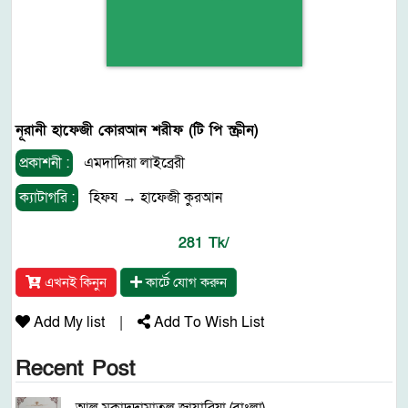
নূরানী হাফেজী কোরআন শরীফ (টি পি স্ক্রীন)
প্রকাশনী :
এমদাদিয়া লাইব্রেরী
ক্যাটাগরি :
হিফয
→
হাফেজী কুরআন
281 Tk/
এখনই কিনুন
কার্টে যোগ করুন
Add My list
|
Add To Wish List
Recent Post