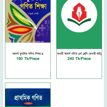
আদর্শ মুসলিম গণিত শিক্ষা-৪
কওমী আদর্শ গণিত ৪র্থ শ্রেণি (কওমী লাই)
180 Tk/Piece
240 Tk/Piece