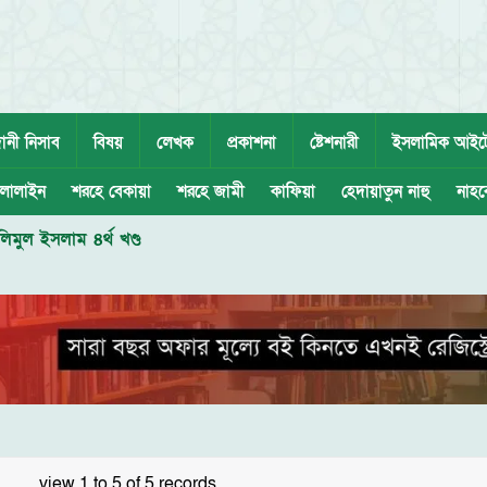
ানী নিসাব
বিষয়
লেখক
প্রকাশনা
ষ্টেশনারী
ইসলামিক আইট
লালাইন
শরহে বেকায়া
শরহে জামী
কাফিয়া
হেদায়াতুন নাহু
নাহব
লিমুল ইসলাম ৪র্থ খণ্ড
view 1 to 5 of 5 records