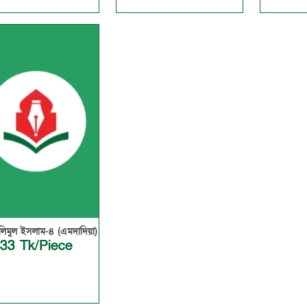
তালিমুল ইসলাম-৪ (এমদাদিয়া)
33 Tk/Piece