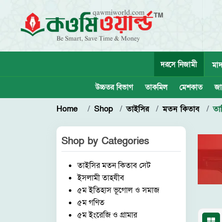
দরসে নিজামী
মাদ
উচ্চতর বিভাগ
তাকমিল
মেশকাত
জা
Home
Shop
তাইসির
মতন কিতাব
তা
Shop by
Categories
তাইসির মতন কিতাব সেট
ইসলামী তাহযীব
৫ম ইতিহাস ভূগোল ও সমাজ
৫ম গণিত
৫ম ইংরেজি ও গ্রামার