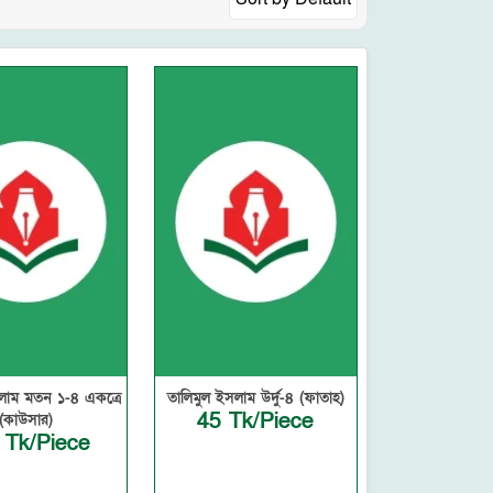
লাম মতন ১-৪ একত্রে
তালিমুল ইসলাম উর্দু-৪ (ফাতাহ)
45 Tk/Piece
(কাউসার)
 Tk/Piece