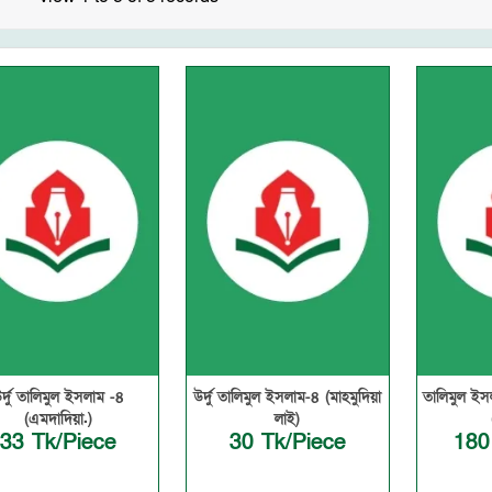
র্দু তালিমুল ইসলাম -৪
উর্দু তালিমুল ইসলাম-৪ (মাহমুদিয়া
তালিমুল ইস
(এমদাদিয়া.)
লাই)
33 Tk/Piece
30 Tk/Piece
180