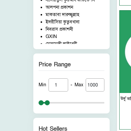
নাদিয়াতুল কুরআন ফাউন্ডেশন
আলপনা প্রকাশন
মাকতাবা দারুচ্ছুন্নাহ
ইদরীসিয়া কুতুবখানা
নিবরাস প্রকাশনী
GXIN
মোহাম্মদী লাইব্রেরী
নাদিয়াতুল কুরআন ফাউন্ডেশন
জাদীদ নূরানী প্রকাশনী
Price Range
আকীল পাবলিকেশন
ফরিদ বুক ডিপো (ইন্ডিয়া)
নন ব্র্যান্ড
-
Min
Max
পুনরায় প্রকাশন
আলোকধারা প্রকাশন
উর্দু 
হাকীমুল উম্মত প্রকাশনী
সাবাহ পাবলিকেশন
সীরাহ প্রকাশ
রহমত প্রকাশনী
Hot Sellers