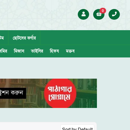
0
েম
ছোটদের কর্ণার
েমির
মিজান
তাইসির
হিফয
মক্তব
Sort by
Default