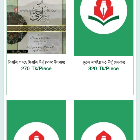
তিরাজি শরহে সিরাজি উর্দু (মাক: ইসলাম)
কুতুল আখইয়ার-১ উর্দু (ফাতাহ)
270 Tk/Piece
320 Tk/Piece