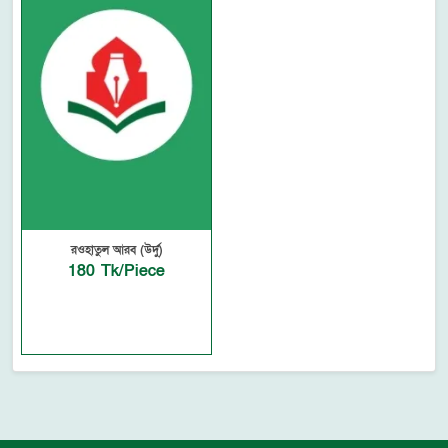
রওহাতুল আরব (উর্দু)
180 Tk/Piece