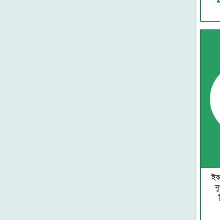
ফাউন্টেন পাবলিকেশন্স
সমকালীন প্রকাশন
মাকতাবাতুল বায়ান
দারুল কিতাব
বাড কম্প্রিন্ট এন্ড পাবলিকেশন
হুদহুদ প্রকাশন
মদীনা লাইব্রেরী-মাদানীনগর
আল আশরাফ হস্তলিপি প্রশিক্ষণ
একাডেমী- ঢাকা
মাকতাবাতুল ফুরকান
নবীন প্রকাশন
রুহামা পাবলিকেশন
মারকাযুদ দাওয়াহ প্রকাশনী
মা লাইব্রেরি
আল ইখওয়াহ ইসলামিক
ইক
পাবলিকেশন
ন
মাকতাবাতু মারকাজিল হুদা
সুফফাহ প্রকাশন