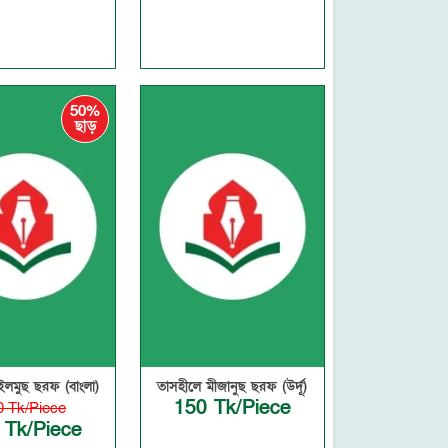
50%
ছাড়
ইলমুছ ছরফ (বাংলা)
তাসহীলে মীজানুছ ছরফ (উর্দূ)
150 Tk/Piece
0 Tk/Piece
 Tk/Piece