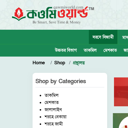
দরসে নিজামী
মাদ
উচ্চতর বিভাগ
তাকমিল
মেশকাত
জা
Home
Shop
গ্রন্থালয়
Shop by
Categories
তাকমিল
মেশকাত
জালালাইন
শরহে বেকায়া
শরহে জামী