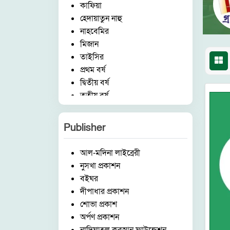
কাফিয়া
হেদায়াতুন নাহু
নাহবেমির
মিজান
তাইসির
প্রথম বর্ষ
দ্বিতীয় বর্ষ
তৃতীয় বর্ষ
চতুর্থ বর্ষ
পঞ্চম বর্ষ
Publisher
হিফয
ষ্টেশনারী
আল-মদিনা লাইব্রেরী
ছোটদের কর্ণার
নুসখা প্রকাশন
বিষয়
বইঘর
ইসলামিক আইটেম
দীপাধার প্রকাশন
মক্তব
শোভা প্রকাশ
উচ্চতর বিভাগ
অর্পণ প্রকাশন