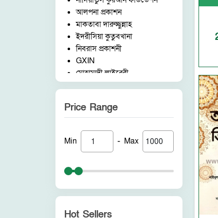
নাদিয়াতুল কুরআন ফাউন্ডেশন
আলপনা প্রকাশন
মাকতাবা দারুচ্ছুন্নাহ
ইদরীসিয়া কুতুবখানা
নিবরাস প্রকাশনী
GXIN
মোহাম্মদী লাইব্রেরী
নাদিয়াতুল কুরআন ফাউন্ডেশন
জাদীদ নূরানী প্রকাশনী
Price Range
আকীল পাবলিকেশন
ফরিদ বুক ডিপো (ইন্ডিয়া)
নন ব্র্যান্ড
-
Min
Max
পুনরায় প্রকাশন
আলোকধারা প্রকাশন
হাকীমুল উম্মত প্রকাশনী
সাবাহ পাবলিকেশন
সীরাহ প্রকাশ
রহমত প্রকাশনী
Hot Sellers