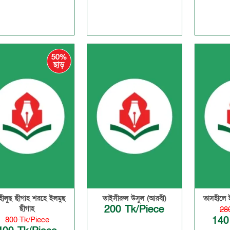
50%
ছাড়
হীলুছ ছীগাহ শরহে ইলমুছ
তাইসীরুল উসুল (আরবী)
তাসহীলে 
200 Tk/Piece
ছীগাহ
28
140
800 Tk/Piece