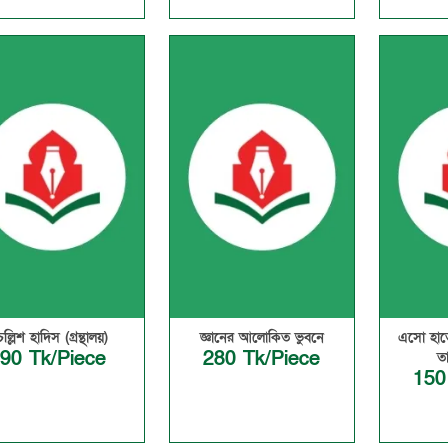
চল্লিশ হাদিস (গ্রন্থালয়)
জ্ঞানের আলোকিত ভুবনে
এসো হাত
90 Tk/Piece
280 Tk/Piece
ত
150