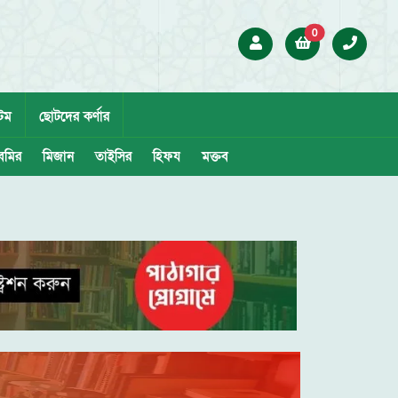
0
েম
ছোটদের কর্ণার
েমির
মিজান
তাইসির
হিফয
মক্তব