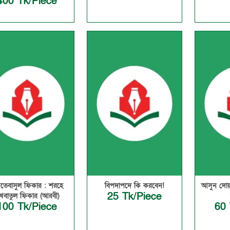
400 Tk/Piece
তেবাসুল ফিকার : শরহে
বিপদাপদে কি করবেন!
আসুন দোয়
25 Tk/Piece
ুখবাতুল ফিকার (আরবী)
100 Tk/Piece
60 