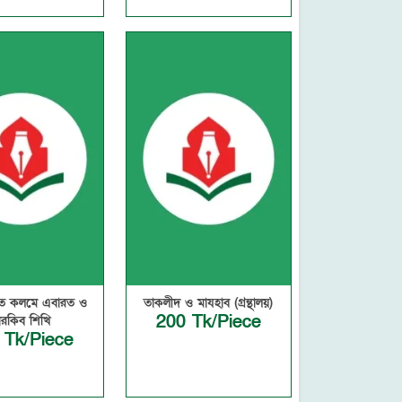
ে কলমে এবারত ও
তাকলীদ ও মাযহাব (গ্রন্থালয়)
200 Tk/Piece
ারকিব শিখি
 Tk/Piece