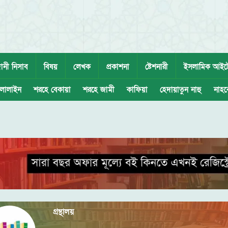
ানী নিসাব
বিষয়
লেখক
প্রকাশনা
ষ্টেশনারী
ইসলামিক আইট
লালাইন
শরহে বেকায়া
শরহে জামী
কাফিয়া
হেদায়াতুন নাহু
নাহব
গ্রন্থালয়