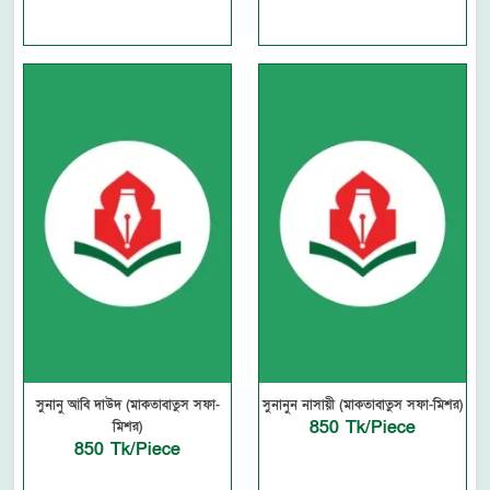
সুনানু আবি দাউদ (মাকতাবাতুস সফা-
সুনানুন নাসায়ী (মাকতাবাতুস সফা-মিশর)
850 Tk/Piece
মিশর)
850 Tk/Piece