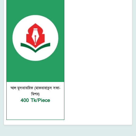
আল মুসতাতরিফ (মাকতাবাতুস সফা-
মিশর)
400 Tk/Piece