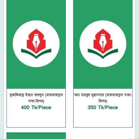
মুকাদ্দিমাতু ইবনে খালদুন (মাকতাবাতুস
আন নাহবুল মুয়াসসার (মাকতাবাতুস সফা-
সফা-মিশর)
মিশর)
400 Tk/Piece
350 Tk/Piece