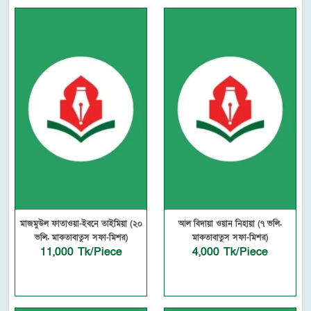
মাজমুউল ফাতাওয়া-ইবনে তাইমিয়া (২০
আল বিদায়া ওয়ান নিহায়া (৭ ভলি.
ভলি. মাকতাবাতুস সফা-মিশর)
মাকতাবাতুস সফা-মিশর)
11,000 Tk/Piece
4,000 Tk/Piece