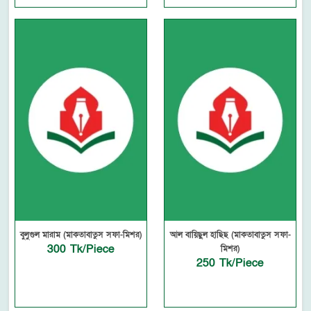
বুলুগুল মারাম (মাকতাবাতুস সফা-মিশর)
আল বায়িছুল হাছিছ (মাকতাবাতুস সফা-
300 Tk/Piece
মিশর)
250 Tk/Piece