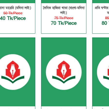
াসা ডায়েরি (মদিনা লাই:)
দৈনিক হাজিরা খাতা (বাংলা-মদিনা
প্রতি ঘন্টা
লাই:)
ম
50 Tk/Piece
40 Tk/Piece
75 Tk/Piece
85
70 Tk/Piece
80 