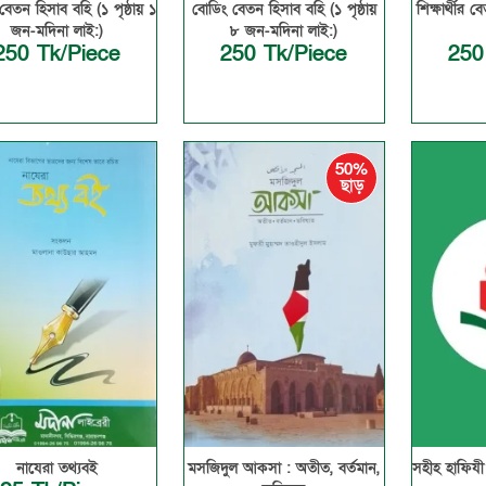
বেতন হিসাব বহি (১ পৃষ্ঠায় ১
বোডিং বেতন হিসাব বহি (১ পৃষ্ঠায়
শিক্ষার্থীর
জন-মদিনা লাই:)
৮ জন-মদিনা লাই:)
250 Tk/Piece
250 Tk/Piece
250
50%
ছাড়
নাযেরা তথ্যবই
মসজিদুল আকসা : অতীত, বর্তমান,
সহীহ হাফিযী