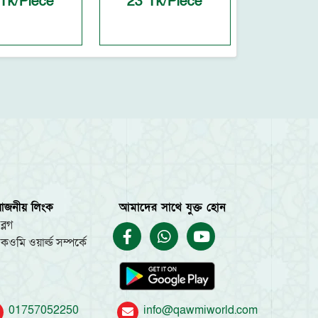
Tk/Piece
23 Tk/Piece
য়োজনীয় লিংক
আমাদের সাথে যুক্ত হোন
ব্লগ
কওমি ওয়ার্ল্ড সম্পর্কে
01757052250
info@qawmiworld.com