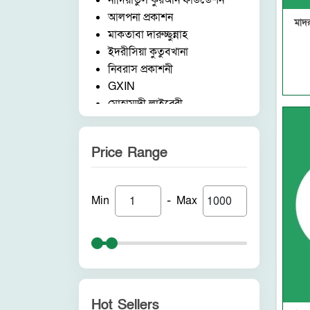
নাদিয়াতুল কুরআন ফাউন্ডেশন
আলপনা প্রকাশন
মাদর
মাকতাবা দারুচ্ছুন্নাহ
ইদরীসিয়া কুতুবখানা
নিবরাস প্রকাশনী
GXIN
মোহাম্মদী লাইব্রেরী
নাদিয়াতুল কুরআন ফাউন্ডেশন
জাদীদ নূরানী প্রকাশনী
Price Range
আকীল পাবলিকেশন
ফরিদ বুক ডিপো (ইন্ডিয়া)
নন ব্র্যান্ড
-
Min
Max
পুনরায় প্রকাশন
আলোকধারা প্রকাশন
হাকীমুল উম্মত প্রকাশনী
সাবাহ পাবলিকেশন
সীরাহ প্রকাশ
রহমত প্রকাশনী
Hot Sellers