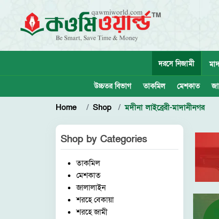
দরসে নিজামী
মাদ
উচ্চতর বিভাগ
তাকমিল
মেশকাত
জা
Home
Shop
মদীনা লাইব্রেরী-মাদানীনগর
Shop by
Categories
তাকমিল
মেশকাত
জালালাইন
শরহে বেকায়া
শরহে জামী