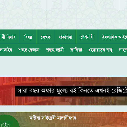
ানী নিসাব
বিষয়
লেখক
প্রকাশনা
ষ্টেশনারী
ইসলামিক আইট
লালাইন
শরহে বেকায়া
শরহে জামী
কাফিয়া
হেদায়াতুন নাহু
নাহব
মদীনা লাইব্রেরী-মাদানীনগর