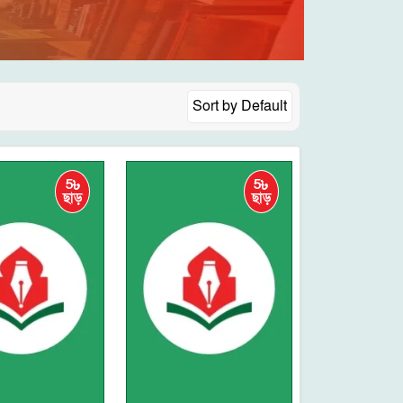
Sort by
Default
5৳
5৳
ছাড়
ছাড়