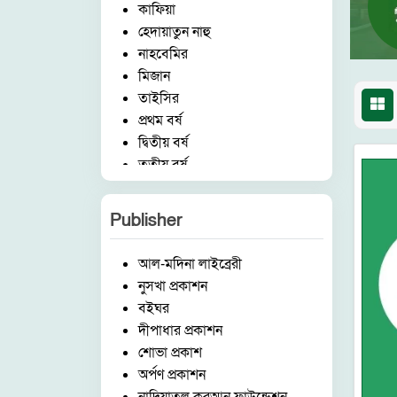
কাফিয়া
হেদায়াতুন নাহু
নাহবেমির
মিজান
তাইসির
প্রথম বর্ষ
দ্বিতীয় বর্ষ
তৃতীয় বর্ষ
চতুর্থ বর্ষ
পঞ্চম বর্ষ
Publisher
হিফয
ষ্টেশনারী
আল-মদিনা লাইব্রেরী
ছোটদের কর্ণার
নুসখা প্রকাশন
বিষয়
বইঘর
ইসলামিক আইটেম
দীপাধার প্রকাশন
মক্তব
শোভা প্রকাশ
উচ্চতর বিভাগ
অর্পণ প্রকাশন