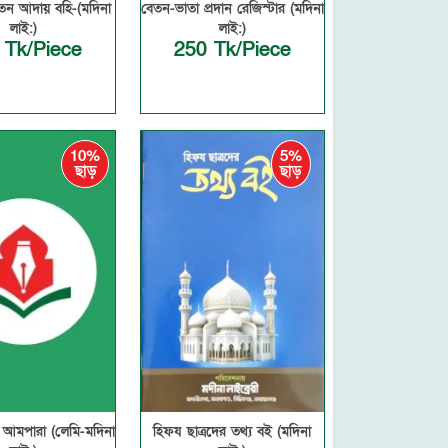
 বেতন আদায় বহি-(মদিনা
বেতন-ভাতা প্রদান রেজিস্টার (মদিনা
লাই:)
লাই:)
 Tk/Piece
250 Tk/Piece
10%
5%
ছাড়
ছাড়
 আমপারা (লেমি-মদিনা
হিফয ছাত্রদের তথ্য বই (মদিনা