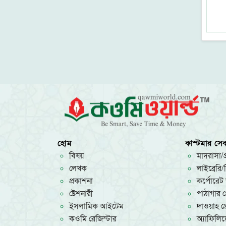
নন্দন
থানভী লাইব্রেরী
মাকতাবাতুস সুন্নাহ
সুকুন পাবলিশিং
কানন
মাকতাবাতুল আসলাফ
গার্ডিয়ান পাবলিকেশনস
আকিক পাবলিকেশন্স
মেশক প্রকাশন
দারুল ইলম
প্রজন্ম পাবলিকেশন
সন্দীপন প্রকাশন
হোম
কাস্টমার সেব
উমেদ প্রকাশ
বিষয়
মাদরাসা/প্
সত্যায়ন প্রকাশন
লেখক
লাইব্রেরি
মাকতাবাতুন নূর
প্রকাশনা
কর্পোরেট 
তারুণ্য প্রকাশন
ষ্টেশনারী
পাঠাগার প্
আবরণ প্রকাশন
ইসলামিক আইটেম
দাওয়াহ প্র
ইন্তিফাদা বুকস
কওমি রেজিস্টার
অ্যাফিলিয়ে