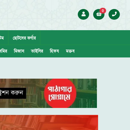
0
েম
ছোটদের কর্ণার
েমির
মিজান
তাইসির
হিফয
মক্তব