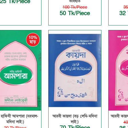
25 Tk/Piece
ভবিষ্যত
100 Tk/Piece
35
50 Tk/Piece
32 
10%
ছাড়
 হাফিযী আমপারা (নরমাল-
আরবী কায়দা (বড় লেমি-মদিনা
আরবী কায়দা
মদিনা লাই:)
লাই:)
40