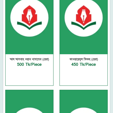
আল আসবাহ ওয়ান নাযাযের (হেরা)
কাওয়ায়েদুল ফিকহ (হেরা)
500 Tk/Piece
450 Tk/Piece