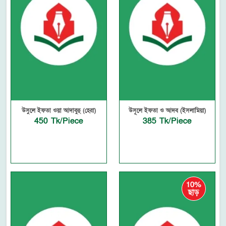
উসুলে ইফতা ওয়া আদাবুহু (হেরা)
উসূলে ইফতা ও আদব (ইসলামিয়া)
450 Tk/Piece
385 Tk/Piece
10%
ছাড়