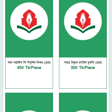
আল ওয়াজিয ফি উসুলিল ফিকহ (হেরা)
শরহে উকুদে রসমিল মুফতি (হেরা)
450 Tk/Piece
350 Tk/Piece