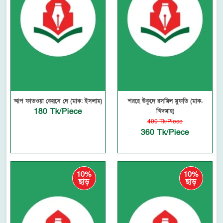
আপ ফাতওয়া কেয়সে দে (মাক: ইসলাম)
শরহে উকুদে রসমিল মুফতি (মাক.
180 Tk/Piece
খিদমাহ)
400 Tk/Piece
360 Tk/Piece
10%
10%
ছাড়
ছাড়