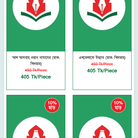
আল আসবাহ ওয়ান নাযাযের (মাক.
এখতেলাফে উম্মাত (মাক. খিদমাহ)
খিদমাহ)
450 Tk/Piece
405 Tk/Piece
450 Tk/Piece
405 Tk/Piece
10%
10%
ছাড়
ছাড়