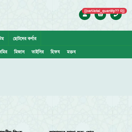
{{cart.total_quantity?? 0}}
েম
ছোটদের কর্ণার
েমির
মিজান
তাইসির
হিফয
মক্তব