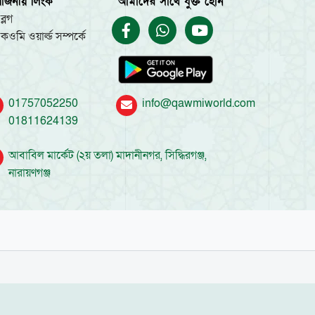
য়োজনীয় লিংক
আমাদের সাথে যুক্ত হোন
ব্লগ
কওমি ওয়ার্ল্ড সম্পর্কে
01757052250
info@qawmiworld.com
01811624139
আবাবিল মার্কেট (২য় তলা) মাদানীনগর, সিদ্ধিরগঞ্জ,
নারায়ণগঞ্জ