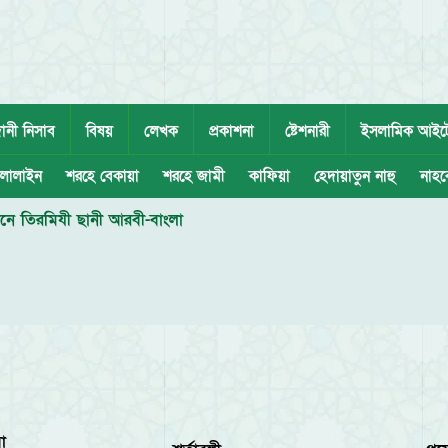
ানী নিসাব
বিষয়
লেখক
প্রকাশনা
ষ্টেশনারী
ইসলামিক আইট
লালাইন
শরহে বেকায়া
শরহে জামী
কাফিয়া
হেদায়াতুন নাহু
নাহব
ানে তিরমিযী ছানী আরবী-বাংলা
া