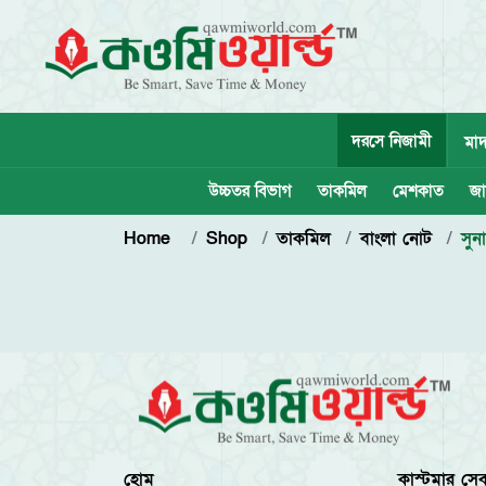
দরসে নিজামী
মাদ
উচ্চতর বিভাগ
তাকমিল
মেশকাত
জা
Home
Shop
তাকমিল
বাংলা নোট
সুন
হোম
কাস্টমার সেব