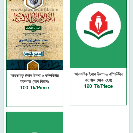
আততরিকু ইলাল ইনশা-৩ কম্পিউটার
আততরিকু ইলাল ইনশা-৩ কম্পিউটার
কম্পোজ (মাক. হেরা)
কম্পোজ (আয যিহান)
120 Tk/Piece
100 Tk/Piece