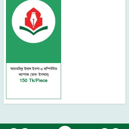
আততরিকু ইলাল ইনশা-৩ কম্পিউটার
কম্পোজ (মাক: ইসলাম)
150 Tk/Piece