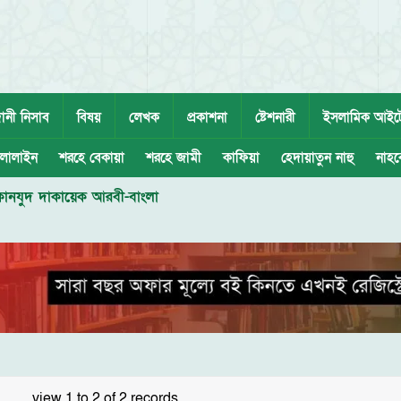
ানী নিসাব
বিষয়
লেখক
প্রকাশনা
ষ্টেশনারী
ইসলামিক আইট
লালাইন
শরহে বেকায়া
শরহে জামী
কাফিয়া
হেদায়াতুন নাহু
নাহব
কানযুদ দাকায়েক আরবী-বাংলা
view 1 to 2 of 2 records