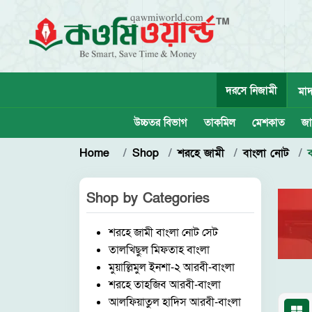
দরসে নিজামী
মাদ
উচ্চতর বিভাগ
তাকমিল
মেশকাত
জা
Home
Shop
শরহে জামী
বাংলা নোট
Shop by
Categories
শরহে জামী বাংলা নোট সেট
তালখিছুল মিফতাহ বাংলা
মুয়াল্লিমুল ইনশা-২ আরবী-বাংলা
শরহে তাহজিব আরবী-বাংলা
আলফিয়াতুল হাদিস আরবী-বাংলা