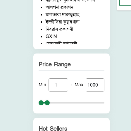
নাদিয়াতুল কুরআন ফাউন্ডেশন
আলপনা প্রকাশন
মাকতাবা দারুচ্ছুন্নাহ
ইদরীসিয়া কুতুবখানা
নিবরাস প্রকাশনী
GXIN
মোহাম্মদী লাইব্রেরী
নাদিয়াতুল কুরআন ফাউন্ডেশন
জাদীদ নূরানী প্রকাশনী
Price Range
আকীল পাবলিকেশন
ফরিদ বুক ডিপো (ইন্ডিয়া)
নন ব্র্যান্ড
-
Min
Max
পুনরায় প্রকাশন
আলোকধারা প্রকাশন
হাকীমুল উম্মত প্রকাশনী
সাবাহ পাবলিকেশন
সীরাহ প্রকাশ
রহমত প্রকাশনী
Hot Sellers