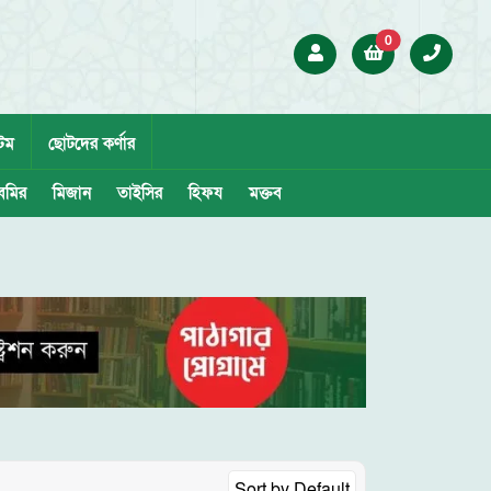
0
েম
ছোটদের কর্ণার
েমির
মিজান
তাইসির
হিফয
মক্তব
Sort by
Default