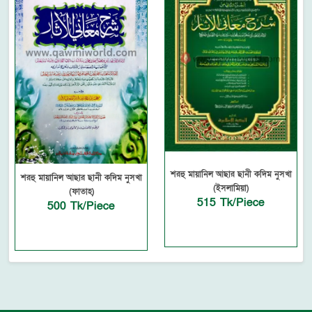
শরহু মায়ানিল আছার ছানী কদিম নুসখা
শরহু মায়ানিল আছার ছানী কদিম নুসখা
(ইসলামিয়া)
(ফাতাহ)
515 Tk/Piece
500 Tk/Piece