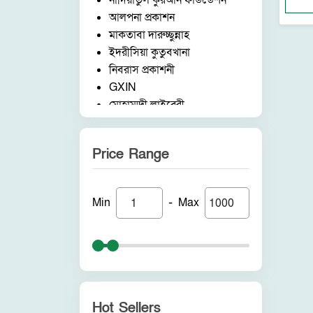
নাদিয়াতুল কুরআন ফাউন্ডেশন
আলপনা প্রকাশন
মাকতাবা দারুচ্ছুন্নাহ
ইদরীসিয়া কুতুবখানা
নিবরাস প্রকাশনী
GXIN
মোহাম্মদী লাইব্রেরী
নাদিয়াতুল কুরআন ফাউন্ডেশন
জাদীদ নূরানী প্রকাশনী
Price Range
আকীল পাবলিকেশন
ফরিদ বুক ডিপো (ইন্ডিয়া)
নন ব্র্যান্ড
-
Min
Max
পুনরায় প্রকাশন
আলোকধারা প্রকাশন
হাকীমুল উম্মত প্রকাশনী
সাবাহ পাবলিকেশন
সীরাহ প্রকাশ
রহমত প্রকাশনী
Hot Sellers