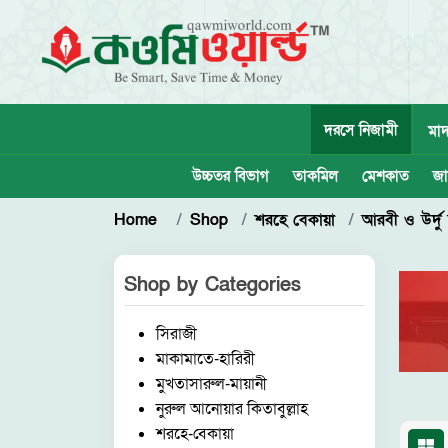
দরসে নিজামী
মাদ
উচ্চতর বিভাগ
তাকমিল
মেশকাত
জা
Home
Shop
শরহে বেকায়া
আরবী ও উর্দু
Shop by
Categories
সিরাজী
মাকামাতে-হারিরী
মুখতাসারুল-মায়ানী
নুরুল আনোয়ার কিতাবুল্লাহ
শরহে-বেকায়া