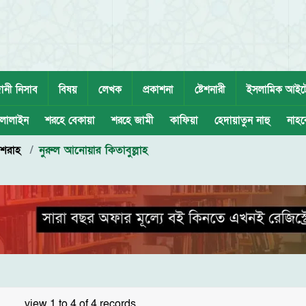
ানী নিসাব
বিষয়
লেখক
প্রকাশনা
ষ্টেশনারী
ইসলামিক আইট
লালাইন
শরহে বেকায়া
শরহে জামী
কাফিয়া
হেদায়াতুন নাহু
নাহব
 শরাহ
নুরুল আনোয়ার কিতাবুল্লাহ
view 1 to 4 of 4 records