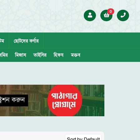
0
েম
ছোটদের কর্ণার
েমির
মিজান
তাইসির
হিফয
মক্তব
Sort by
Default