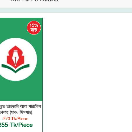
15%
ছাড়
াতুত তাহতাবি আলা মারাকিল
ফালাহ (মাক. খিদমাহ)
770 Tk/Piece
655 Tk/Piece