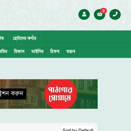
0
েম
ছোটদের কর্ণার
েমির
মিজান
তাইসির
হিফয
মক্তব
Sort by
Default