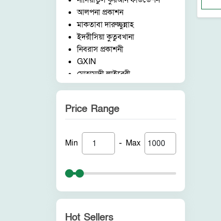
নাদিয়াতুল কুরআন ফাউন্ডেশন
আলপনা প্রকাশন
মাকতাবা দারুচ্ছুন্নাহ
ইদরীসিয়া কুতুবখানা
নিবরাস প্রকাশনী
GXIN
মোহাম্মদী লাইব্রেরী
নাদিয়াতুল কুরআন ফাউন্ডেশন
জাদীদ নূরানী প্রকাশনী
Price Range
আকীল পাবলিকেশন
ফরিদ বুক ডিপো (ইন্ডিয়া)
নন ব্র্যান্ড
-
Min
Max
পুনরায় প্রকাশন
আলোকধারা প্রকাশন
হাকীমুল উম্মত প্রকাশনী
সাবাহ পাবলিকেশন
সীরাহ প্রকাশ
রহমত প্রকাশনী
Hot Sellers