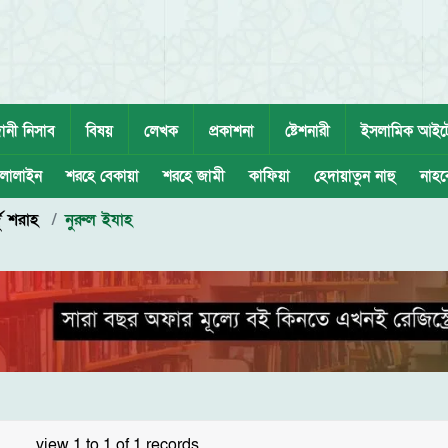
ানী নিসাব
বিষয়
লেখক
প্রকাশনা
ষ্টেশনারী
ইসলামিক আইট
লালাইন
শরহে বেকায়া
শরহে জামী
কাফিয়া
হেদায়াতুন নাহু
নাহব
ু শরাহ
নুরুল ইযাহ
view 1 to 1 of 1 records