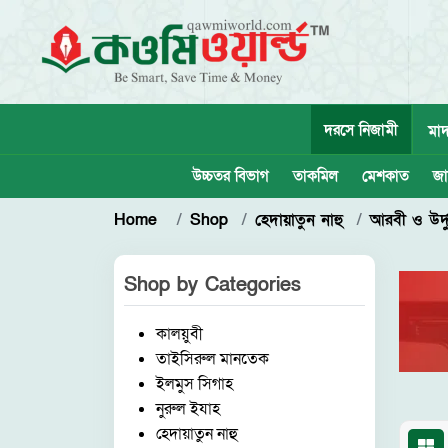
দরসে নিজামী
মাদ
উচ্চতর বিভাগ
তাকমিল
মেশকাত
জা
Home
Shop
হেদায়াতুন নাহু
আরবী ও উর্দ
Shop by
Categories
কালয়ুবী
তাইসিরুল মানতেক
ইলমুস সিগাহ
নুরুল ইযাহ
হেদায়াতুন নাহু