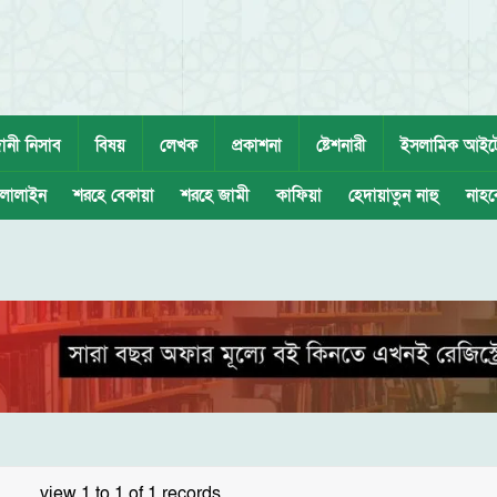
ানী নিসাব
বিষয়
লেখক
প্রকাশনা
ষ্টেশনারী
ইসলামিক আইট
লালাইন
শরহে বেকায়া
শরহে জামী
কাফিয়া
হেদায়াতুন নাহু
নাহব
view 1 to 1 of 1 records