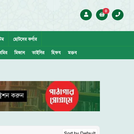
0
েম
ছোটদের কর্ণার
েমির
মিজান
তাইসির
হিফয
মক্তব
Sort by
Default