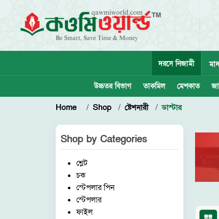
দরসে নিজামী
মাদ
উচ্চতর বিভাগ
তাকমিল
মেশকাত
জা
Home
Shop
ষ্টেশনারী
ডাস্টার
Shop by
Categories
শ্লেট
চক
স্টেপলার পিন
স্টেপলার
ফাইল