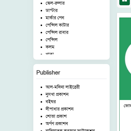
স্কেল-রুলার
ডাস্টার
মার্কার পেন
পেন্সিল কাটার
পেন্সিল রাবার
পেন্সিল
কলম
খাতা
Publisher
আল-মদিনা লাইব্রেরী
নুসখা প্রকাশন
বইঘর
ফোম
দীপাধার প্রকাশন
শোভা প্রকাশ
অর্পণ প্রকাশন