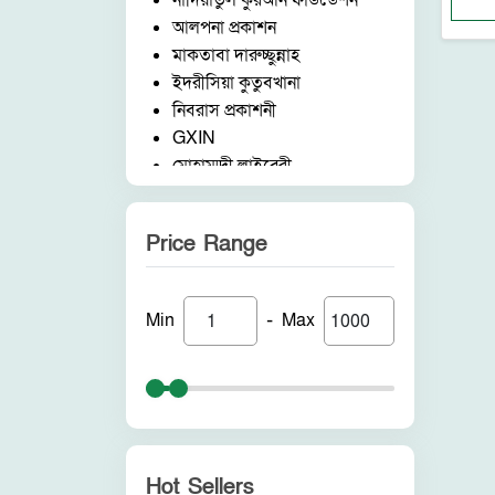
নাদিয়াতুল কুরআন ফাউন্ডেশন
আলপনা প্রকাশন
মাকতাবা দারুচ্ছুন্নাহ
ইদরীসিয়া কুতুবখানা
নিবরাস প্রকাশনী
GXIN
মোহাম্মদী লাইব্রেরী
নাদিয়াতুল কুরআন ফাউন্ডেশন
জাদীদ নূরানী প্রকাশনী
Price Range
আকীল পাবলিকেশন
ফরিদ বুক ডিপো (ইন্ডিয়া)
নন ব্র্যান্ড
-
Min
Max
পুনরায় প্রকাশন
আলোকধারা প্রকাশন
হাকীমুল উম্মত প্রকাশনী
সাবাহ পাবলিকেশন
সীরাহ প্রকাশ
রহমত প্রকাশনী
Hot Sellers