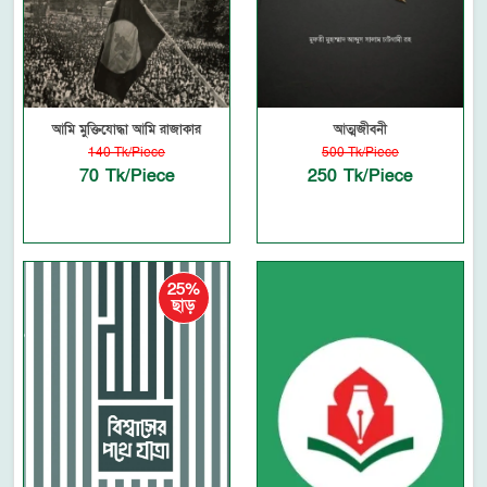
আমি মুক্তিযোদ্ধা আমি রাজাকার
আত্মজীবনী
140 Tk/Piece
500 Tk/Piece
70 Tk/Piece
250 Tk/Piece
25%
ছাড়