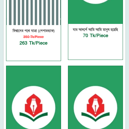
যার আদর্শে আমি আমি মানুষ হয়েছি
বিশ্বাসের পথে যাত্রা (পেপারব্যাক)
70 Tk/Piece
350 Tk/Piece
263 Tk/Piece