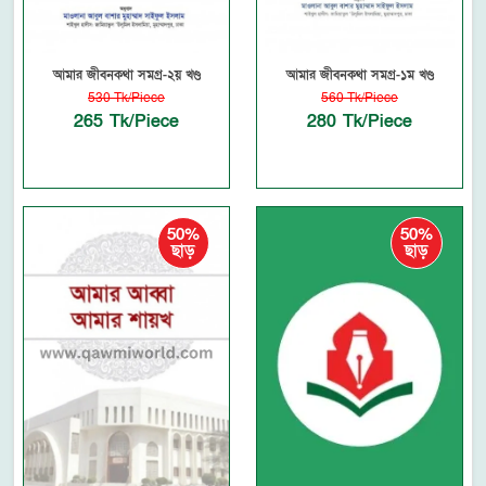
আমার জীবনকথা সমগ্র-২য় খণ্ড
আমার জীবনকথা সমগ্র-১ম খণ্ড
530 Tk/Piece
560 Tk/Piece
265 Tk/Piece
280 Tk/Piece
50%
50%
ছাড়
ছাড়