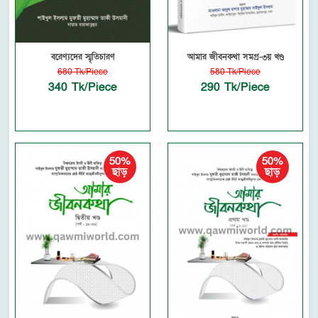
বরেণ্যদের স্মৃতিচারণ
আমার জীবনকথা সমগ্র-৩য় খণ্ড
680 Tk/Piece
580 Tk/Piece
340 Tk/Piece
290 Tk/Piece
50%
50%
ছাড়
ছাড়