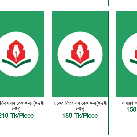
ভিতর সব বেফাক-৩ (কওমী
একের ভিতর সব বেফাক-২(কওমী
সাধারণ জ
150
লাইঃ)
লাইঃ)
210 Tk/Piece
180 Tk/Piece