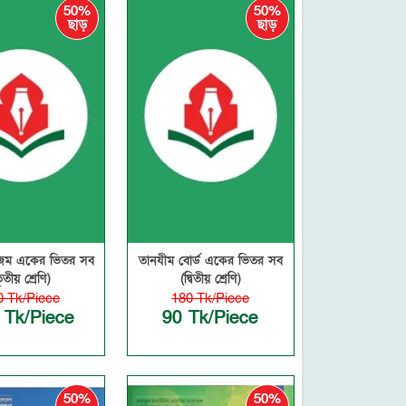
50%
50%
ছাড়
ছাড়
মজম একের ভিতর সব
তানযীম বোর্ড একের ভিতর সব
ৃতীয় শ্রেণি)
(দ্বিতীয় শ্রেণি)
0 Tk/Piece
180 Tk/Piece
 Tk/Piece
90 Tk/Piece
50%
50%