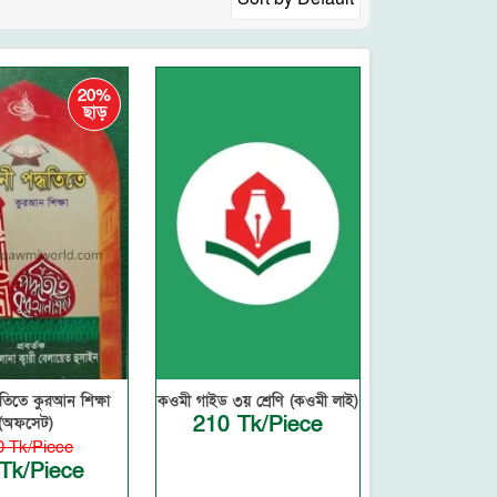
20%
ছাড়
্ধতিতে কুরআন শিক্ষা
কওমী গাইড ৩য় শ্রেণি (কওমী লাই)
210 Tk/Piece
(অফসেট)
0 Tk/Piece
Tk/Piece