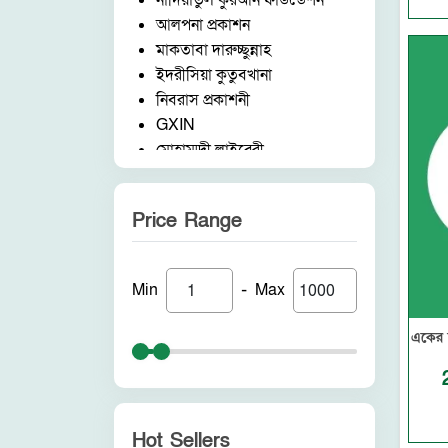
নাদিয়াতুল কুরআন ফাউন্ডেশন
আলপনা প্রকাশন
মাকতাবা দারুচ্ছুন্নাহ
ইদরীসিয়া কুতুবখানা
নিবরাস প্রকাশনী
GXIN
মোহাম্মদী লাইব্রেরী
নাদিয়াতুল কুরআন ফাউন্ডেশন
জাদীদ নূরানী প্রকাশনী
Price Range
আকীল পাবলিকেশন
ফরিদ বুক ডিপো (ইন্ডিয়া)
নন ব্র্যান্ড
-
Min
Max
পুনরায় প্রকাশন
আলোকধারা প্রকাশন
একের 
হাকীমুল উম্মত প্রকাশনী
সাবাহ পাবলিকেশন
সীরাহ প্রকাশ
রহমত প্রকাশনী
Hot Sellers