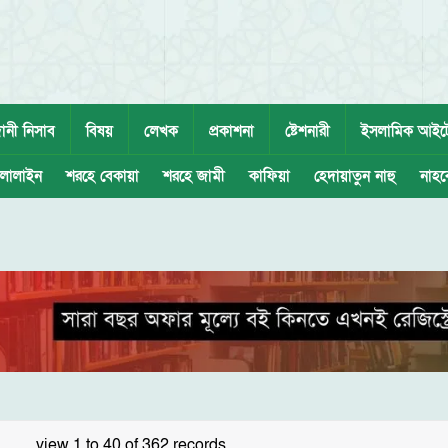
ানী নিসাব
বিষয়
লেখক
প্রকাশনা
ষ্টেশনারী
ইসলামিক আইট
লালাইন
শরহে বেকায়া
শরহে জামী
কাফিয়া
হেদায়াতুন নাহু
নাহব
view 1 to 40 of 362 records