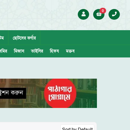
0
েম
ছোটদের কর্ণার
েমির
মিজান
তাইসির
হিফয
মক্তব
Sort by
Default