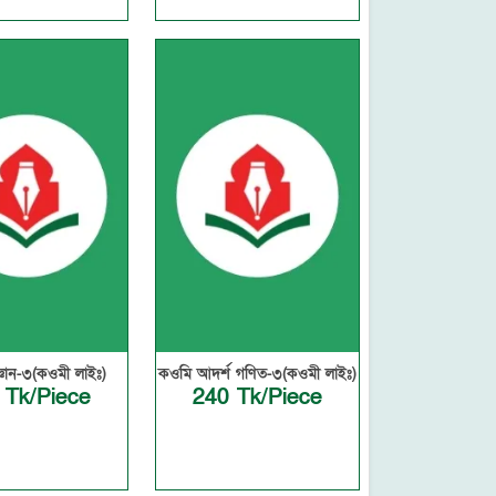
্ঞান-৩(কওমী লাইঃ)
কওমি আদর্শ গণিত-৩(কওমী লাইঃ)
 Tk/Piece
240 Tk/Piece