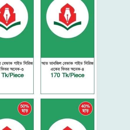
 বেফাক গাইড সিরিজ
আত তানজিল বেফাক গাইড সিরিজ
 ভিতর অনেক-৩
একের ভিতর অনেক-৪
 Tk/Piece
170 Tk/Piece
50%
40%
ছাড়
ছাড়