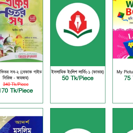
ভিতর সব-২ (বেফাক গাইড
ইসলামিক ইংলিশ লার্নিং-১ (ফাতাহ)
My Pict
50 Tk/Piece
75 
সিরিজ - জমজম)
340 Tk/Piece
170 Tk/Piece