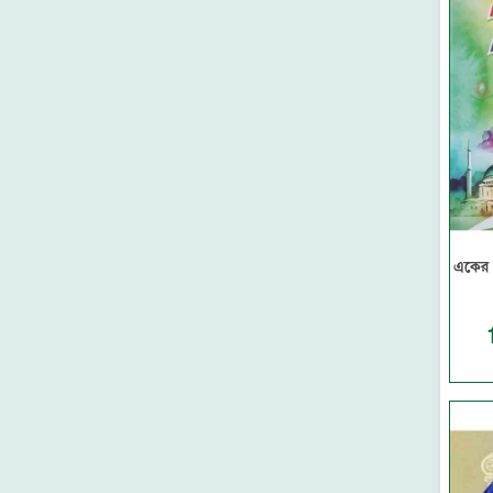
ফাউন্টেন পাবলিকেশন্স
সমকালীন প্রকাশন
মাকতাবাতুল বায়ান
দারুল কিতাব
বাড কম্প্রিন্ট এন্ড পাবলিকেশন
হুদহুদ প্রকাশন
মদীনা লাইব্রেরী-মাদানীনগর
আল আশরাফ হস্তলিপি প্রশিক্ষণ
একাডেমী- ঢাকা
মাকতাবাতুল ফুরকান
একের 
নবীন প্রকাশন
রুহামা পাবলিকেশন
মারকাযুদ দাওয়াহ প্রকাশনী
মা লাইব্রেরি
আল ইখওয়াহ ইসলামিক
পাবলিকেশন
মাকতাবাতু মারকাজিল হুদা
সুফফাহ প্রকাশন