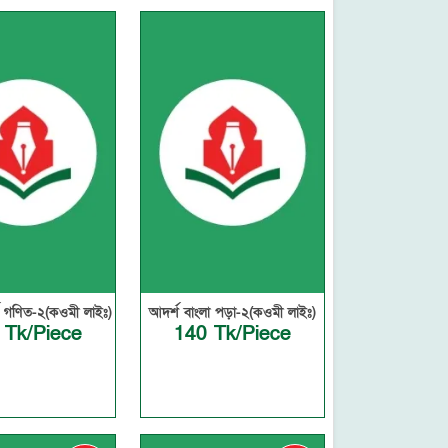
 গণিত-২(কওমী লাইঃ)
আদর্শ বাংলা পড়া-২(কওমী লাইঃ)
 Tk/Piece
140 Tk/Piece