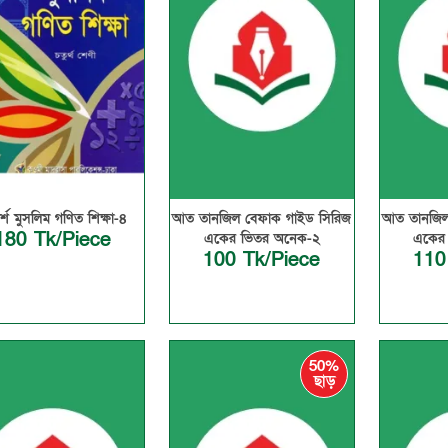
্শ মুসলিম গণিত শিক্ষা-৪
আত তানজিল বেফাক গাইড সিরিজ
আত তানজিল
180 Tk/Piece
একের ভিতর অনেক-২
একের
100 Tk/Piece
110
50%
ছাড়