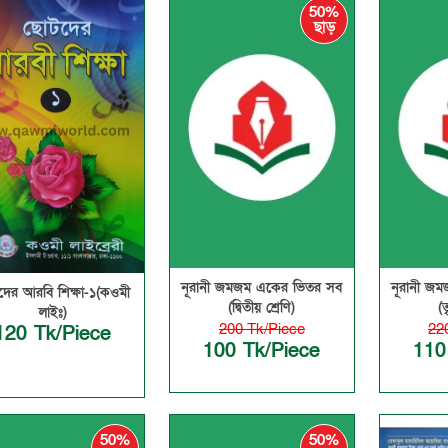
50%
ছাড়
নূরানী জমজম একের ভিতর সব
নূরানী জ
ের আরবি শিক্ষা-১(কওমী
(দ্বিতীয় শ্রেণি)
(ত
লাইঃ)
200 Tk/Piece
22
120 Tk/Piece
100 Tk/Piece
110
50%
50%