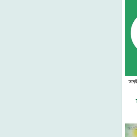
নন্দন
থানভী লাইব্রেরী
মাকতাবাতুস সুন্নাহ
সুকুন পাবলিশিং
কানন
মাকতাবাতুল আসলাফ
গার্ডিয়ান পাবলিকেশনস
আকিক পাবলিকেশন্স
মেশক প্রকাশন
দারুল ইলম
প্রজন্ম পাবলিকেশন
তানয
সন্দীপন প্রকাশন
উমেদ প্রকাশ
সত্যায়ন প্রকাশন
মাকতাবাতুন নূর
তারুণ্য প্রকাশন
আবরণ প্রকাশন
ইন্তিফাদা বুকস