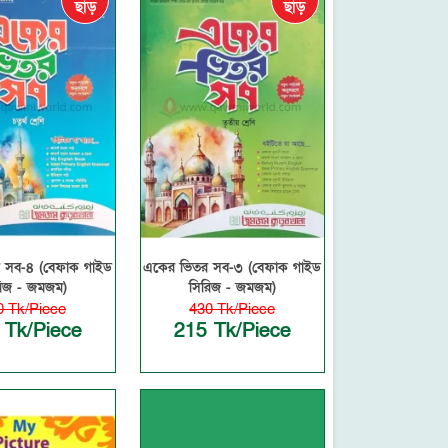
ছাড়
ছাড়
 সব-৪ (বেফাক গাইড
একের ভিতর সব-৩ (বেফাক গাইড
িজ - জমজম)
সিরিজ - জমজম)
0 Tk/Piece
430 Tk/Piece
 Tk/Piece
215 Tk/Piece