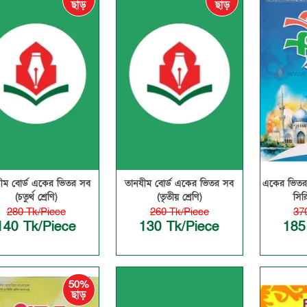
ছাড়
ছাড়
ীম বোর্ড একের ভিতর সব
তানযীম বোর্ড একের ভিতর সব
একের ভিতর
(চতুর্থ শ্রেণি)
(তৃতীয় শ্রেণি)
সির
280 Tk/Piece
260 Tk/Piece
37
140 Tk/Piece
130 Tk/Piece
185
50%
ছাড়