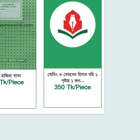
বোডিং ও বেতনের হিসাব বহি ১
্র হাজিরা খাতা
পৃষ্টায় ১ জন...
Tk/Piece
350 Tk/Piece