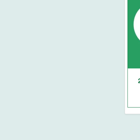
ফাউন্টেন পাবলিকেশন্স
শানে নুযুল
সমকালীন প্রকাশন
উলুমুল কুরআন
মাকতাবাতুল বায়ান
তাফসির
দারুল কিতাব
কুরআন তরজমা
বাড কম্প্রিন্ট এন্ড পাবলিকেশন
কুরআন
হুদহুদ প্রকাশন
বাংলা-আরবী-ইংরেজি অভিধান
মদীনা লাইব্রেরী-মাদানীনগর
আরবী-উর্দু অভিধান
আল আশরাফ হস্তলিপি প্রশিক্ষণ
বাংলা-আরবী অভিধান
একাডেমী- ঢাকা
উর্দু-বাংলা অভিধান
মাকতাবাতুল ফুরকান
আরবী-বাংলা অভিধান
নবীন প্রকাশন
বাংলা অভিধান
রুহামা পাবলিকেশন
আরবী অভিধান
মারকাযুদ দাওয়াহ প্রকাশনী
হাতের লেখা প্রশিক্ষণ খাতা
মা লাইব্রেরি
আল ইখওয়াহ ইসলামিক
পাবলিকেশন
মাকতাবাতু মারকাজিল হুদা
সুফফাহ প্রকাশন