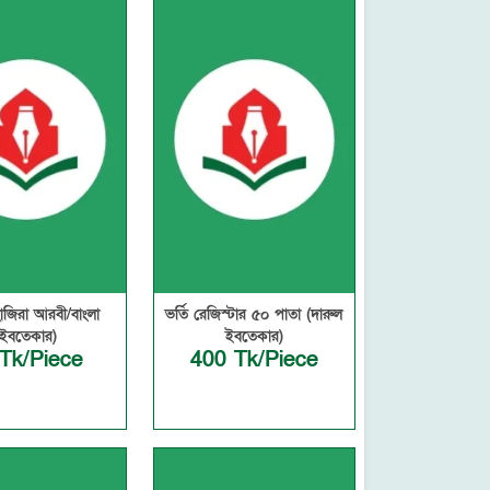
াজিরা আরবী/বাংলা
ভর্তি রেজিস্টার ৫০ পাতা (দারুল
(ইবতেকার)
ইবতেকার)
Tk/Piece
400 Tk/Piece