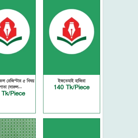
ফল রেজিস্টার ৫ বিষয়
ইজতেমাই হাজিরা
140 Tk/Piece
াতা (দারুল...
 Tk/Piece