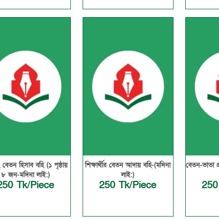
 বেতন হিসাব বহি (১ পৃষ্ঠায়
শিক্ষার্থীর বেতন আদায় বহি-(মদিনা
বেতন-ভাতা প্
৮ জন-মদিনা লাই:)
লাই:)
250 Tk/Piece
250 Tk/Piece
250