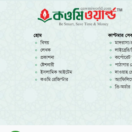
আল-ওয়াহেদ প্রকাশনী
মাকতাবাতুল আরাবিয়া
কওমি গিলাফ ঘর
মুয়াসসাতুর রিসালা-সিরিয়া
মাকতাবাতুল হিজায
হোম
কাস্টমার সেব
দারে ইবনে হাযাম-বৈরুত
বিষয়
মাদরাসা/প্
আল মাকতাবুল ইসলামী-বৈরুত
লেখক
লাইব্রেরি
দারুল মিনহাজ-বৈরুত
প্রকাশনা
কর্পোরেট 
মুয়াসসাতুর রিসালাহ-বৈরুত
ষ্টেশনারী
পাঠাগার প্
দারুল বায়ান-বৈরুত
ইসলামিক আইটেম
দাওয়াহ প্র
রিসালাতুল আলামিয়্যাহ-বৈরুত
কওমি রেজিস্টার
অ্যাফিলিয়ে
মাকতাবা আসরিয়্যাহ (বৈরুত)
প্রি-অর্ডার
দারুল কুতুবিল ইলমিয়্যাহ (বৈরুত)
দারুল ফিকর (বৈরুত)
মাকতাবাতুল কুদুস (মিশর)
দারুত তাকওয়া (মিশর)
দারুত তালায়ে' (মিশর)
আল ফারুকুল হাদীসা-মিশর