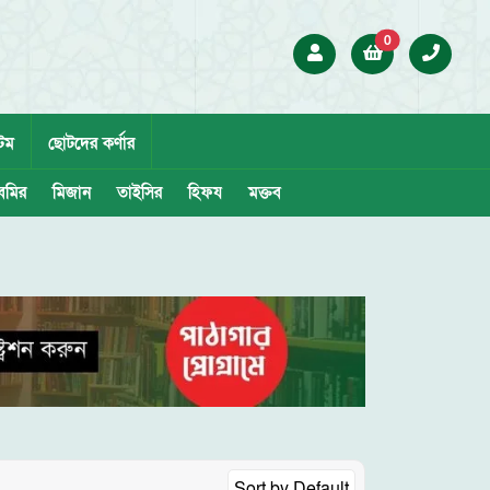
0
েম
ছোটদের কর্ণার
েমির
মিজান
তাইসির
হিফয
মক্তব
Sort by
Default