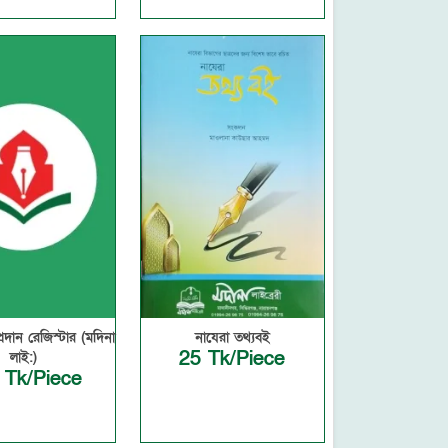
রদান রেজিস্টার (মদিনা
নাযেরা তথ্যবই
25 Tk/Piece
লাই:)
 Tk/Piece