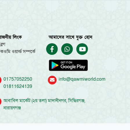
য়োজনীয় লিংক
আমাদের সাথে যুক্ত হোন
ব্লগ
কওমি ওয়ার্ল্ড সম্পর্কে
01757052250
info@qawmiworld.com
01811624139
আবাবিল মার্কেট (২য় তলা) মাদানীনগর, সিদ্ধিরগঞ্জ,
নারায়ণগঞ্জ