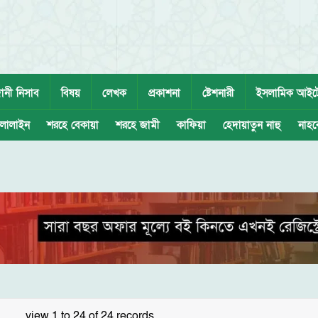
ানী নিসাব
বিষয়
লেখক
প্রকাশনা
ষ্টেশনারী
ইসলামিক আইট
লালাইন
শরহে বেকায়া
শরহে জামী
কাফিয়া
হেদায়াতুন নাহু
নাহব
view 1 to 24 of 24 records