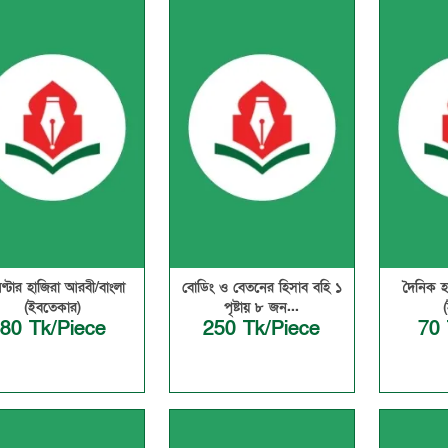
ণ্টার হাজিরা আরবী/বাংলা
বোডিং ও বেতনের হিসাব বহি ১
দৈনিক হ
(ইবতেকার)
পৃষ্টায় ৮ জন...
80 Tk/Piece
250 Tk/Piece
70 