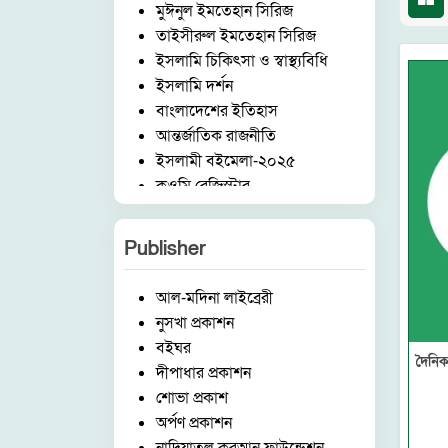
মুঈনুল ইমতেহান সিরিজ
তাইসীরুল ইমতেহান সিরিজ
ইসলামি চিকিৎসা ও স্বাস্থ্যবিধি
ইসলামি দর্শন
বাংলাদেশের ইতিহাস
আন্তর্জাতিক রাজনীতি
ইসলামী বইমেলা-২০২৫
কওমি রেজিস্টার
আরবি ভাষা ও সাহিত্য
ইংরেজি ভাষা ও সাহিত্য
Publisher
মুহাররম ও কারবালা
মিডিয়া ও ইসলাম
আল-মদিনা লাইব্রেরী
দেওবন্দ ও আকাবিরে দেওবন্দ
নুসখা প্রকাশন
গজল ও কবিতা
বইঘর
ঈদ ও অন্যান্য
দৈনিক
দীপাধার প্রকাশন
ব্যবসা ব্যান্ডিং ও মার্কেটিং
শোভা প্রকাশ
ফার্সি-বাংলা অভিধান
অর্পণ প্রকাশন
রুকইয়াহ ও ঝাড়ফুঁক