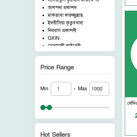
নাদিয়াতুল কুরআন ফাউন্ডেশন
সরফ নাহব ও বালাগাত
আলপনা প্রকাশন
উসুলুল ফিকহ
মাকতাবা দারুচ্ছুন্নাহ
পিতা-মাতার অধিকার
ইদরীসিয়া কুতুবখানা
পীর মুরিদ ও বায়আত
নিবরাস প্রকাশনী
আদব আখলাক ও শিষ্টাচার
GXIN
নারী কর্ণার
মোহাম্মদী লাইব্রেরী
মুমিন ও মুনাফিক
নাদিয়াতুল কুরআন ফাউন্ডেশন
ইসলামি শাসনব্যবস্থা
জাদীদ নূরানী প্রকাশনী
পরিবেশ ও প্রাণীজগৎ
Price Range
আকীল পাবলিকেশন
মাদক ও জুয়া
ফরিদ বুক ডিপো (ইন্ডিয়া)
উলামায়ে কেরামের মর্যাদা
নন ব্র্যান্ড
রুহ নফস ও কলব
-
Min
Max
পুনরায় প্রকাশন
গুনাহ ও অন্যান্য
আলোকধারা প্রকাশন
মাযহাব ও তাকলিদ
বোডিং
হাকীমুল উম্মত প্রকাশনী
নফছ ও শয়তানের প্রতারণা
সাবাহ পাবলিকেশন
ইসলাম ও বিজ্ঞান
সীরাহ প্রকাশ
কওমি মাদরাসা ও পাঠদান
রহমত প্রকাশনী
কেয়ামত ও অন্যান্য
Hot Sellers