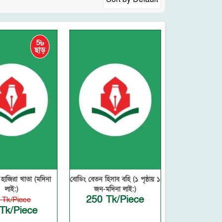
5৳
ছাড়
 হাজিরা খাতা (মদিনা
বোডিং বেতন হিসাব বহি (১ পৃষ্ঠায় ১
লাই:)
জন-মদিনা লাই:)
250 Tk/Piece
 Tk/Piece
Tk/Piece