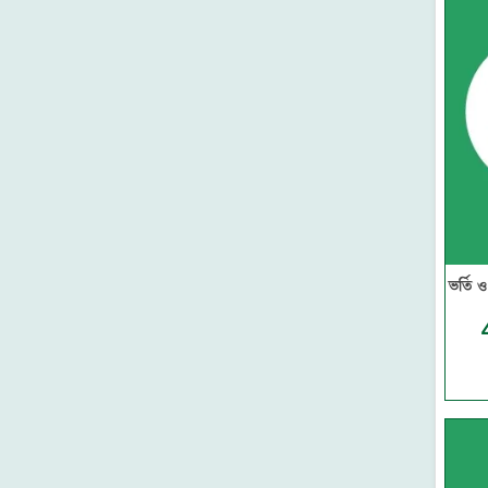
নন্দন
আত্মউন্নয়ন ও মোটিভেশন
থানভী লাইব্রেরী
জুমুআর বয়ান ও মালফুজাত
মাকতাবাতুস সুন্নাহ
জান্নাত ও জাহান্নাম
সুকুন পাবলিশিং
মৃত্যু ও পরকাল
কানন
পরিবার ও প্যারেন্টিং
মাকতাবাতুল আসলাফ
বিয়ে ও দাম্পত্য জীবন
গার্ডিয়ান পাবলিকেশনস
ফতোয়া মাসায়েল ও ফাজায়েল
আকিক পাবলিকেশন্স
ইসলামি জীবন বিধান
মেশক প্রকাশন
হজ্জ্ব উমরাহ ও কুরবানি
দারুল ইলম
রমাদান রোজা ও ইতিকাফ
প্রজন্ম পাবলিকেশন
ভর্তি 
যাকাত
সন্দীপন প্রকাশন
সালাত-নামাজ
উমেদ প্রকাশ
ঈমান ও আকিদা
সত্যায়ন প্রকাশন
তাসাউফ ও আত্মশুদ্ধি
মাকতাবাতুন নূর
সুন্নাহ
তারুণ্য প্রকাশন
সিরাত
আবরণ প্রকাশন
উলুমুল হাদিস
ইন্তিফাদা বুকস
হাদিস