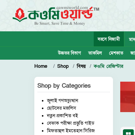
দরসে নিজামী
মাদ
উচ্চতর বিভাগ
তাকমিল
মেশকাত
জা
Home
Shop
বিষয়
কওমি রেজিস্টার
Shop by
Categories
জুলাই গণঅভ্যুত্থান
ছোটদের মজলিস
নতুন প্রকাশিত বই
বেফাক পরীক্ষা প্রস্তুতি গাইড
মিফতাহুল ইমতেহান সিরিজ