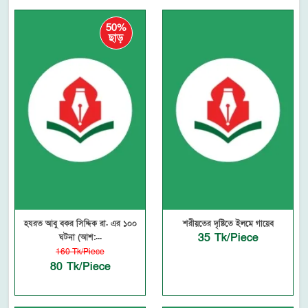
50%
ছাড়
হযরত আবু বকর সিদ্দিক রা. এর ১০০
শরীয়তের দৃষ্টিতে ইলমে গায়েব
35 Tk/Piece
ঘটনা (আশ:...
160 Tk/Piece
80 Tk/Piece