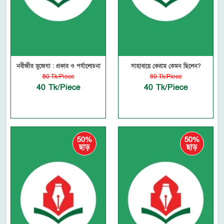
নবীজীর মুজেযা : প্রকার ও পর্যালোচনা
সাহাবায়ে কেরাম কেমন ছিলেন?
80 Tk/Piece
80 Tk/Piece
40 Tk/Piece
40 Tk/Piece
50%
50%
ছাড়
ছাড়