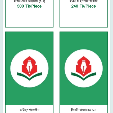
মন্দির থেকে মসজিদে (১-২)
ইমান ও ইসলামী আকীদা
300 Tk/Piece
240 Tk/Piece
তাম্বীহুল গাফেলীন
ফিকহী যাওয়াবেত ৩-৪