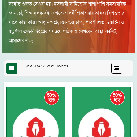
সর্বোচ্চ গুরুত্ব দেওয়া হয়। ইসলামী সাহিত্যের পাশাপাশি সমসাময়িক
জ্ঞানচর্চা, শিক্ষামূলক বই ও গবেষণাধর্মী প্রকাশনায় আমরা বিশ্বস্ততার
সাথে কাজ করি। আধুনিক প্রযুক্তিনির্ভর ছাপা, পরিশীলিত ডিজাইন ও
যত্নশীল প্রুফরিডিংয়ের সমন্বয়ে পাঠক ও লেখকের আস্থা অর্জনই
আমাদের লক্ষ্য।
view 81 to 120 of 210 records
50%
50%
ছাড়
ছাড়