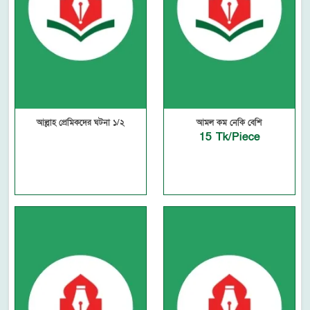
আল্লাহ প্রেমিকদের ঘটনা ১/২
আমল কম নেকি বেশি
15 Tk/Piece