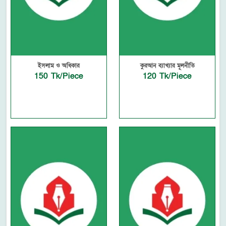
ইসলাম ও অধিকার
কুরআন ব্যাখ্যার মূলনীতি
150 Tk/Piece
120 Tk/Piece