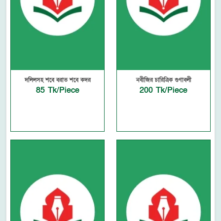
দলিলসহ শবে বরাত শবে কদর
নবীজির চারিত্রিক গুণাবলী
85 Tk/Piece
200 Tk/Piece