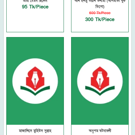
তাঁরা যেমন ছিলেন
আল ইলমু ওয়াল উলামা (আশরাফী বুক
95 Tk/Piece
ডিপো)
600 Tk/Piece
300 Tk/Piece
মাজালিসে মুহিউস সুন্নাহ
অনুপম ঘটনাবলী