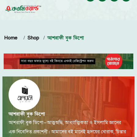
Home
Shop
আশরাফী বুক ডিপো
আশরাফী বুক ডিপো
আশরাফী বুক ডিপো—আত্মশুদ্ধি, আধ্যাত্মিকতা ও ইসলামি জ্ঞানের
এক নিবেদিত প্রকাশনী। আমাদের বই মানেই হৃদয়ের খোরাক, চিন্তার