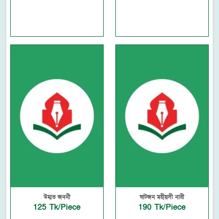
উম্মত জননী
ষাটজন মহীয়সী নারী
125 Tk/Piece
190 Tk/Piece