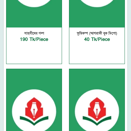
সাহসীদের গল্প
ভূমিকম্প (আশরাফী বুক ডিপো)
190 Tk/Piece
40 Tk/Piece