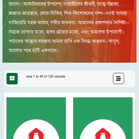
আলো। আকাবিরদের উপদেশ, সাহাবীদের জীবনী, আত্ম-উন্নয়ন,
জান্নাত-জাহান্নাম, দোয়া-যিকির, শিশু-কিশোরদের গল্প—সবই আমরা
সাজিয়েছি সহজ ভাষায়, গভীর ভাবনায়। আমাদের প্রকাশনার বৈশিষ্ট্য—
সহজে বোঝার মতো, হৃদয় ছোঁয়ার মতো, এবং আমলের উপযোগী।
পাঠকের আত্মার দরজায় আমরা রাখি এক বিনম্র আহ্বান—আসুন,
আলোর পথে হাঁটি একসাথে।
view 1 to 40 of 125 records