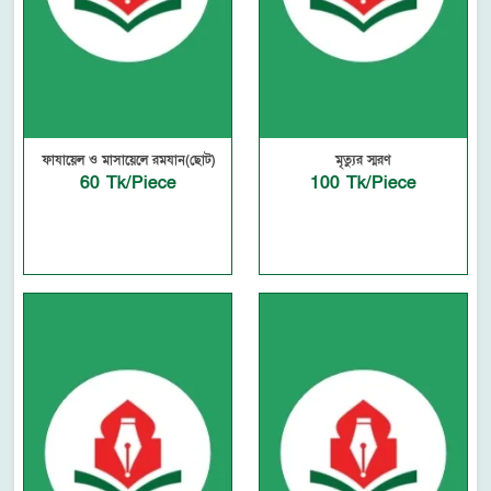
ফাযায়েল ও মাসায়েলে রমযান(ছোট)
মৃত্যুর স্মরণ
60 Tk/Piece
100 Tk/Piece