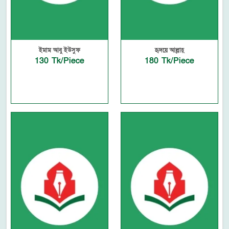
ইমাম আবু ইউসুফ
হৃদয়ে আল্লাহ্‌
130 Tk/Piece
180 Tk/Piece