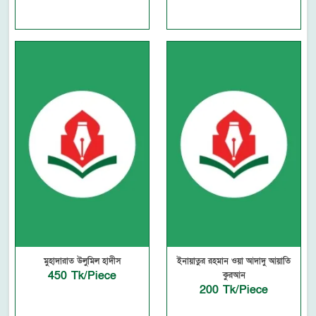
মুহাদারাত উলুমিল হাদীস
ইনায়াতুর রহমান ওয়া আদাদু আয়াতি
450 Tk/Piece
কুরআন
200 Tk/Piece