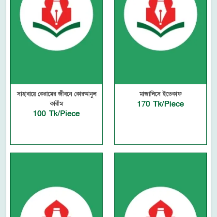
সাহাবায়ে কেরামের জীবনে কোরআনুল
মাজালিসে ইতেকাফ
170 Tk/Piece
কারীম
100 Tk/Piece