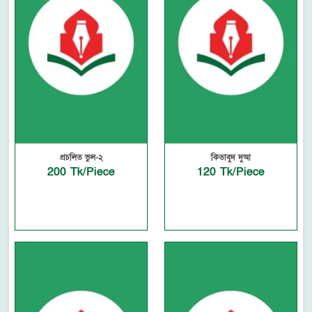
প্রচলিত ভুল-২
কিতাবুদ দুআ
200 Tk/Piece
120 Tk/Piece