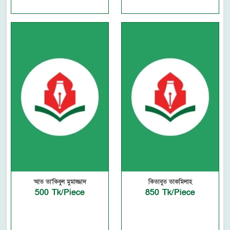
আত তা'কিবুল মুমাজ্জাদ
কিতাবুত তাকমিলাহ
500 Tk/Piece
850 Tk/Piece