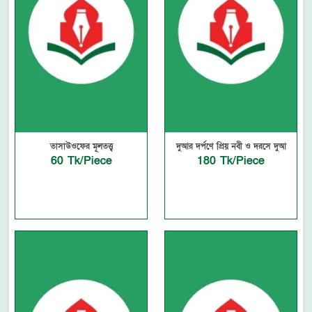
তাসাউওফের মূলতত্ত্ব
দুআর দর্পণে প্রিয় নবী ও দরসে দুআ
60 Tk/Piece
180 Tk/Piece