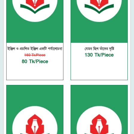
ইঞ্জিল ও প্রচলিত ইঞ্জিল একটি পর্যালোচনা
যেমন ছিল তাঁদের দৃষ্টি
130 Tk/Piece
160 Tk/Piece
80 Tk/Piece