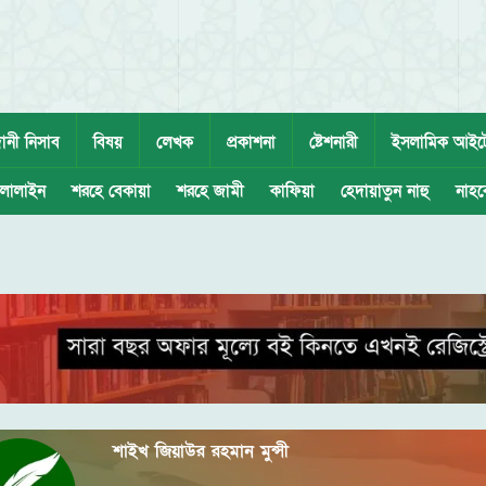
ানী নিসাব
বিষয়
লেখক
প্রকাশনা
ষ্টেশনারী
ইসলামিক আইট
লালাইন
শরহে বেকায়া
শরহে জামী
কাফিয়া
হেদায়াতুন নাহু
নাহব
শাইখ জিয়াউর রহমান মুন্সী