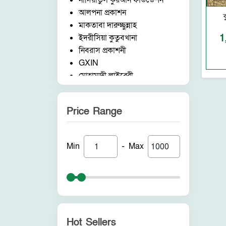
নাদিয়াতুল কুরআন ফাউন্ডেশন
আলপনা প্রকাশন
মাকতাবা দারুচ্ছুন্নাহ
1
ইদরীসিয়া কুতুবখানা
নিবরাস প্রকাশনী
GXIN
মোহাম্মদী লাইব্রেরী
নাদিয়াতুল কুরআন ফাউন্ডেশন
জাদীদ নূরানী প্রকাশনী
Price Range
আকীল পাবলিকেশন
ফরিদ বুক ডিপো (ইন্ডিয়া)
নন ব্র্যান্ড
-
Min
Max
পুনরায় প্রকাশন
আলোকধারা প্রকাশন
হাকীমুল উম্মত প্রকাশনী
সাবাহ পাবলিকেশন
সীরাহ প্রকাশ
রহমত প্রকাশনী
Hot Sellers