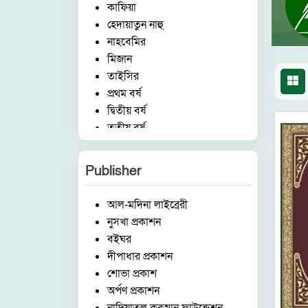
কাফিয়া
হেদায়াতুন নাহু
নাহবেমির
মিজান
তাইসির
প্রথম বর্ষ
দ্বিতীয় বর্ষ
তৃতীয় বর্ষ
চতুর্থ বর্ষ
পঞ্চম বর্ষ
Publisher
হিফয
ষ্টেশনারী
আল-মদিনা লাইব্রেরী
ছোটদের কর্ণার
নুসখা প্রকাশন
বিষয়
বইঘর
ইসলামিক আইটেম
দীপাধার প্রকাশন
মক্তব
শোভা প্রকাশ
উচ্চতর বিভাগ
অর্পণ প্রকাশন