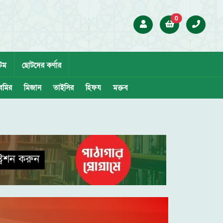
0
েম
ছোটদের কর্ণার
েমির
মিজান
তাইসির
হিফয
মক্তব