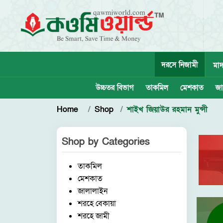
দরসে নিজামী
মাদ
উচ্চতর বিভাগ
তাকমিল
মেশকাত
জা
Home
Shop
শাইখ জিয়াউর রহমান মুন্সী
Shop by
Categories
তাকমিল
মেশকাত
জালালাইন
শরহে বেকায়া
শরহে জামী