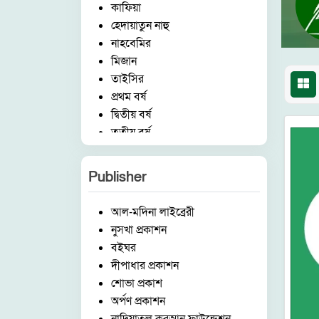
কাফিয়া
হেদায়াতুন নাহু
নাহবেমির
মিজান
তাইসির
প্রথম বর্ষ
দ্বিতীয় বর্ষ
তৃতীয় বর্ষ
চতুর্থ বর্ষ
পঞ্চম বর্ষ
Publisher
হিফয
ষ্টেশনারী
আল-মদিনা লাইব্রেরী
ছোটদের কর্ণার
নুসখা প্রকাশন
বিষয়
বইঘর
ইসলামিক আইটেম
দীপাধার প্রকাশন
মক্তব
শোভা প্রকাশ
উচ্চতর বিভাগ
অর্পণ প্রকাশন