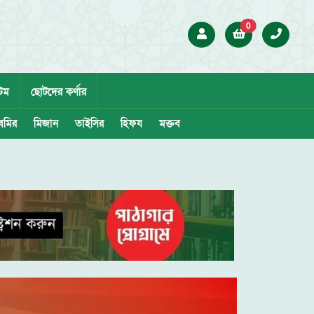
0
েম
ছোটদের কর্ণার
েমির
মিজান
তাইসির
হিফয
মক্তব