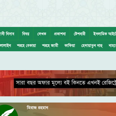
ানী নিসাব
বিষয়
লেখক
প্রকাশনা
ষ্টেশনারী
ইসলামিক আইট
লালাইন
শরহে বেকায়া
শরহে জামী
কাফিয়া
হেদায়াতুন নাহু
নাহব
মিরাজ রহমান