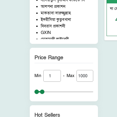
নাদিয়াতুল কুরআন ফাউন্ডেশন
আলপনা প্রকাশন
দ্য গ্
মাকতাবা দারুচ্ছুন্নাহ
ইদরীসিয়া কুতুবখানা
নিবরাস প্রকাশনী
GXIN
মোহাম্মদী লাইব্রেরী
নাদিয়াতুল কুরআন ফাউন্ডেশন
জাদীদ নূরানী প্রকাশনী
Price Range
আকীল পাবলিকেশন
ফরিদ বুক ডিপো (ইন্ডিয়া)
নন ব্র্যান্ড
-
Min
Max
পুনরায় প্রকাশন
আলোকধারা প্রকাশন
হাকীমুল উম্মত প্রকাশনী
সাবাহ পাবলিকেশন
সীরাহ প্রকাশ
রহমত প্রকাশনী
Hot Sellers