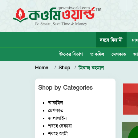
দরসে নিজামী
মাদ
উচ্চতর বিভাগ
তাকমিল
মেশকাত
জা
Home
Shop
মিরাজ রহমান
Shop by
Categories
তাকমিল
মেশকাত
জালালাইন
শরহে বেকায়া
শরহে জামী