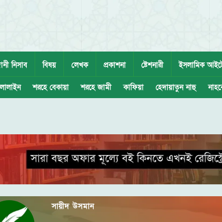
ানী নিসাব
বিষয়
লেখক
প্রকাশনা
ষ্টেশনারী
ইসলামিক আইট
লালাইন
শরহে বেকায়া
শরহে জামী
কাফিয়া
হেদায়াতুন নাহু
নাহব
সায়ীদ উসমান