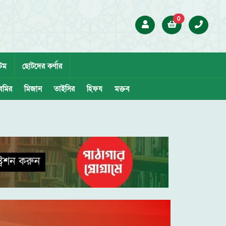
0
েম
ছোটদের কর্ণার
েমির
মিজান
তাইসির
হিফয
মক্তব