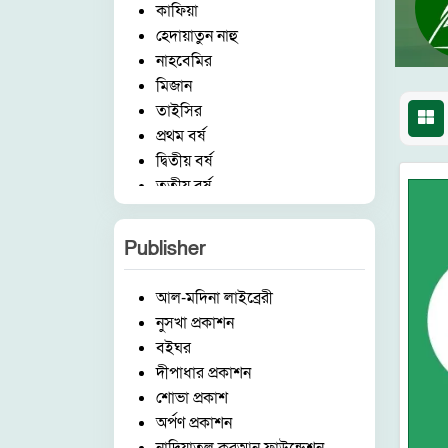
কাফিয়া
হেদায়াতুন নাহু
নাহবেমির
মিজান
তাইসির
প্রথম বর্ষ
দ্বিতীয় বর্ষ
তৃতীয় বর্ষ
চতুর্থ বর্ষ
পঞ্চম বর্ষ
Publisher
হিফয
ষ্টেশনারী
আল-মদিনা লাইব্রেরী
ছোটদের কর্ণার
নুসখা প্রকাশন
বিষয়
বইঘর
ইসলামিক আইটেম
দীপাধার প্রকাশন
মক্তব
শোভা প্রকাশ
উচ্চতর বিভাগ
অর্পণ প্রকাশন