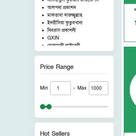
নাদিয়াতুল কুরআন ফাউন্ডেশন
আলপনা প্রকাশন
দ
মাকতাবা দারুচ্ছুন্নাহ
ইদরীসিয়া কুতুবখানা
নিবরাস প্রকাশনী
GXIN
মোহাম্মদী লাইব্রেরী
নাদিয়াতুল কুরআন ফাউন্ডেশন
জাদীদ নূরানী প্রকাশনী
Price Range
আকীল পাবলিকেশন
ফরিদ বুক ডিপো (ইন্ডিয়া)
নন ব্র্যান্ড
-
Min
Max
পুনরায় প্রকাশন
আলোকধারা প্রকাশন
হাকীমুল উম্মত প্রকাশনী
সাবাহ পাবলিকেশন
সীরাহ প্রকাশ
রহমত প্রকাশনী
Hot Sellers