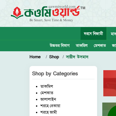
দরসে নিজামী
মাদ
উচ্চতর বিভাগ
তাকমিল
মেশকাত
জা
Home
Shop
সায়ীদ উসমান
Shop by
Categories
তাকমিল
মেশকাত
জালালাইন
শরহে বেকায়া
শরহে জামী