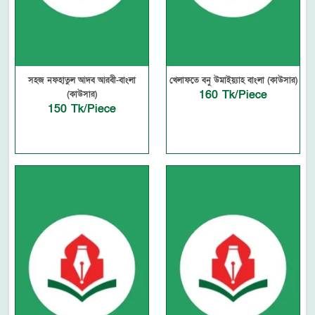
সহজ নফহাতুল আদব আরবী-বাংলা
খেলাফতে বনু উমাইয়্যাহ বাংলা (কাউসার)
160 Tk/Piece
(কাউসার)
150 Tk/Piece