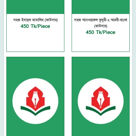
সহজ ইযাহুল মাতালিব (কাউসার)
সহজ আনওয়ারুল কুদুরী-২ আরবী-বাংলা
450 Tk/Piece
(কাউসার)
450 Tk/Piece