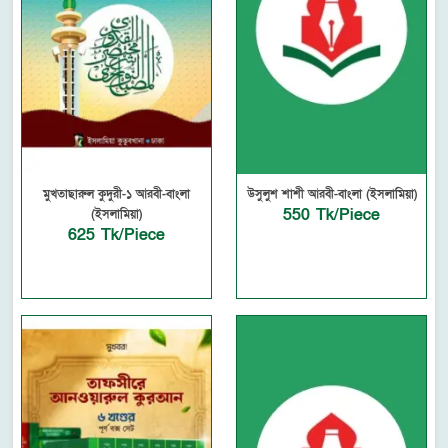
মুখতাছারুল কুদুরী-১ আরবী-বাংলা
উসুলুশ শাশী আরবী-বাংলা (ইসলামিয়া)
550 Tk/Piece
(ইসলামিয়া)
625 Tk/Piece