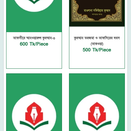
তাফসীরে আনওয়ারুল কুরআন-৩
কুরআন তরজমা ও তাফসিরের দরস
600 Tk/Piece
(তাকওয়া)
500 Tk/Piece