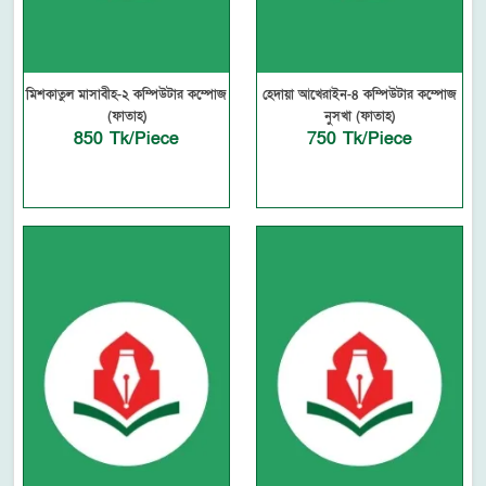
মিশকাতুল মাসাবীহ-২ কম্পিউটার কম্পোজ
হেদায়া আখেরাইন-৪ কম্পিউটার কম্পোজ
(ফাতাহ)
নুসখা (ফাতাহ)
850 Tk/Piece
750 Tk/Piece