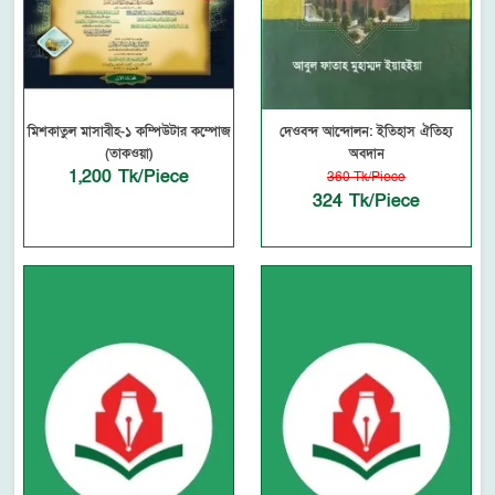
মিশকাতুল মাসাবীহ-১ কম্পিউটার কম্পোজ
দেওবন্দ আন্দোলন: ইতিহাস ঐতিহ্য
(তাকওয়া)
অবদান
1,200 Tk/Piece
360 Tk/Piece
324 Tk/Piece