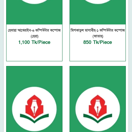
হেদায়া আখেরাইন-৩ কম্পিউটার কম্পোজ
মিশকাতুল মাসাবীহ-১ কম্পিউটার কম্পোজ
(হেরা)
(ফাতাহ)
1,100 Tk/Piece
850 Tk/Piece