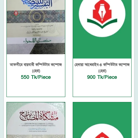
তাফসীরে বায়যাবী কম্পিউটার কম্পোজ
হেদায়া আখেরাইন-৪ কম্পিউটার কম্পোজ
(হেরা)
(হেরা)
550 Tk/Piece
900 Tk/Piece