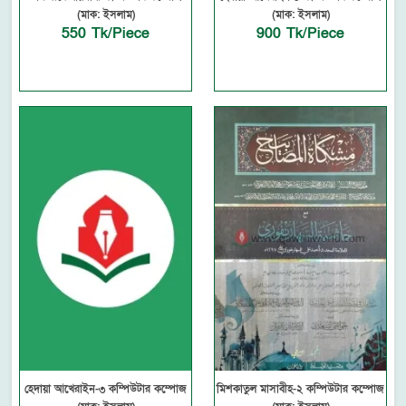
(মাক: ইসলাম)
(মাক: ইসলাম)
550 Tk/Piece
900 Tk/Piece
হেদায়া আখেরাইন-৩ কম্পিউটার কম্পোজ
মিশকাতুল মাসাবীহ-২ কম্পিউটার কম্পোজ