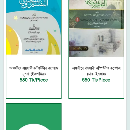
তাফসীরে বায়যাবী কম্পিউটার কম্পোজ
তাফসীরে বায়যাবী কম্পিউটার কম্পোজ
নুসখা (ইসলামিয়া)
(মাক: ইসলাম)
580 Tk/Piece
550 Tk/Piece