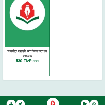
তাফসীরে বায়যাবী কম্পিউটার কম্পোজ
(ফাতাহ)
530 Tk/Piece