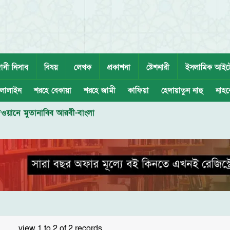
ানী নিসাব
বিষয়
লেখক
প্রকাশনা
ষ্টেশনারী
ইসলামিক আইট
লালাইন
শরহে বেকায়া
শরহে জামী
কাফিয়া
হেদায়াতুন নাহু
নাহব
িওয়ানে মুতানাব্বি আরবী-বাংলা
view 1 to 2 of 2 records