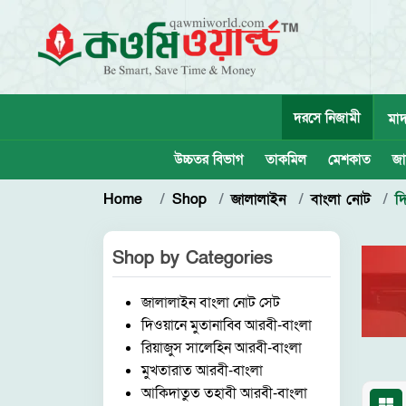
দরসে নিজামী
মাদ
উচ্চতর বিভাগ
তাকমিল
মেশকাত
জা
Home
Shop
জালালাইন
বাংলা নোট
দ
Shop by
Categories
জালালাইন বাংলা নোট সেট
দিওয়ানে মুতানাব্বি আরবী-বাংলা
রিয়াজুস সালেহিন আরবী-বাংলা
মুখতারাত আরবী-বাংলা
আকিদাতুত তহাবী আরবী-বাংলা