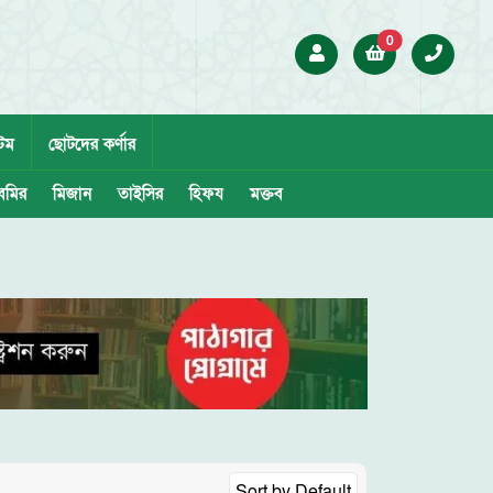
0
েম
ছোটদের কর্ণার
েমির
মিজান
তাইসির
হিফয
মক্তব
Sort by
Default