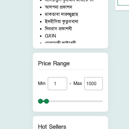
নাদিয়াতুল কুরআন ফাউন্ডেশন
আলপনা প্রকাশন
মাকতাবা দারুচ্ছুন্নাহ
ইদরীসিয়া কুতুবখানা
নিবরাস প্রকাশনী
GXIN
মোহাম্মদী লাইব্রেরী
নাদিয়াতুল কুরআন ফাউন্ডেশন
জাদীদ নূরানী প্রকাশনী
Price Range
আকীল পাবলিকেশন
ফরিদ বুক ডিপো (ইন্ডিয়া)
নন ব্র্যান্ড
-
Min
Max
পুনরায় প্রকাশন
আলোকধারা প্রকাশন
হাকীমুল উম্মত প্রকাশনী
সাবাহ পাবলিকেশন
সীরাহ প্রকাশ
রহমত প্রকাশনী
Hot Sellers